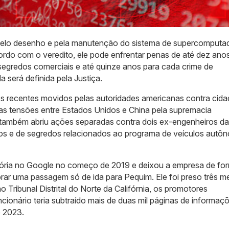
 pelo desenho e pela manutenção do sistema de supercomputa
acordo com o veredito, ele pode enfrentar penas de até dez ano
egredos comerciais e até quinze anos para cada crime de
será definida pela Justiça.
s recentes movidos pelas autoridades americanas contra cid
s tensões entre Estados Unidos e China pela supremacia
 também abriu ações separadas contra dois ex-engenheiros da
s e de segredos relacionados ao programa de veículos autô
etória no Google no começo de 2019 e deixou a empresa de fo
rar uma passagem só de ida para Pequim. Ele foi preso três m
o Tribunal Distrital do Norte da Califórnia, os promotores
ionário teria subtraído mais de duas mil páginas de informaç
e 2023.