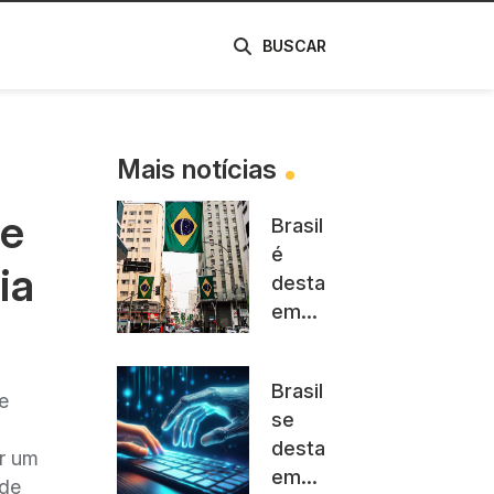
de
BUSCAR
Mais notícias
de
Brasil
é
ia
destaque
em
ranking
de
Brasil
qualidade
e
se
da
destaca
Internet
or um
em
móvel,
 de