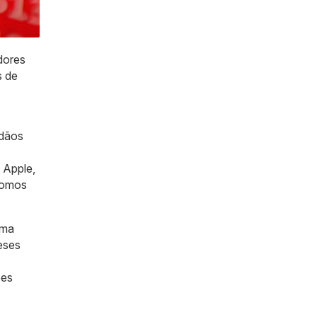
dores
s de
adãos
 Apple,
nomos
rma
eses
ões