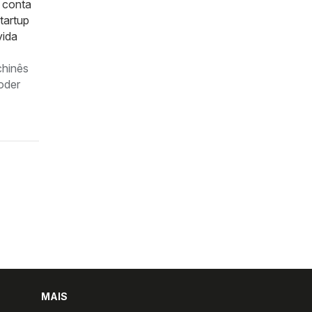
a conta
tartup
vida
chinês
oder
MAIS