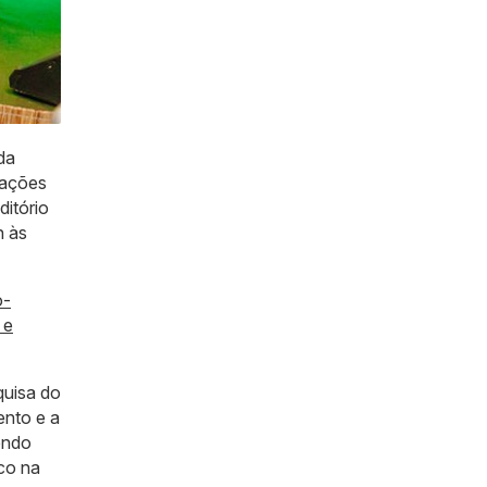
da
zações
ditório
h às
o-
 e
quisa do
nto e a
endo
ico na