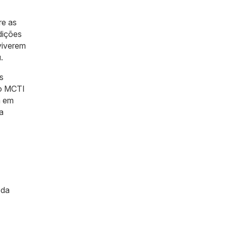
re as
dições
viverem
.
s
do MCTI
m em
a
 da