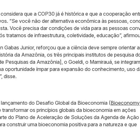
, considera que a COP30 já é histórica e que a cooperação ent
jetivos. “Se você não der alternativa econômica às pessoas, con
resta. Você precisa dar condições de vida para as pessoas con
ós tratamos de infraestrutura, coletividade, educação”, afirmou
son Gabas Junior, reforçou que a ciência deve sempre orientar a
história da Amazônia, os três principais institutos de pesquisa 
 de Pesquisas da Amazônia], o Goeldi, o Mamirauá, se integra
 uma oportunidade ímpar para expansão do conhecimento, uso d
, disse.
 lançamento do Desafio Global da Bioeconomia (
Bioeconomy
e transformar os princípios globais da bioeconomia em ações
arte do Plano de Aceleração de Soluções da Agenda de Ação
ra construir uma bioeconomia positiva para a natureza e que