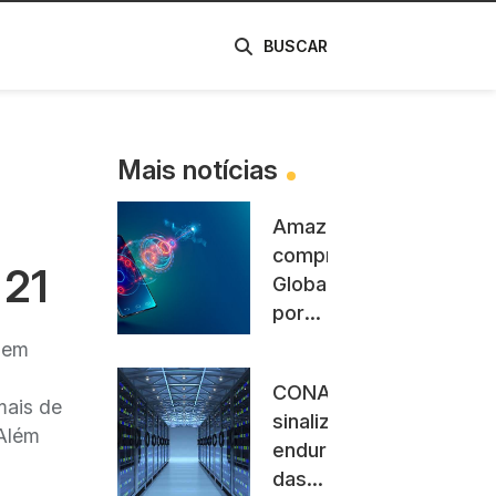
de
BUSCAR
Mais notícias
Amazon
compra
 21
Globalstar
por
US$
 em
11,57
CONAMA
bilhões
mais de
sinaliza
e faz
 Além
endurecimento
parceria
das
com