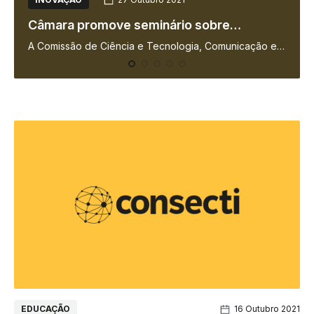
 sobre
Governo de Goiás cria Hackath
icos
despertar o pensamento compu
ia, Comunicação e
Alunos matriculados no Ensino Fundamenta
nas crianças
ados promove
ano) na rede pública estadual poderão p
obre o…
uma maratona tecnológica…
EDUCAÇÃO
16 Outubro 2021