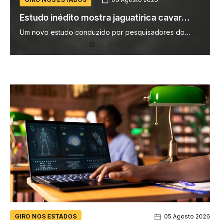
Eclipse solar total da próxima semana será
visível no Brasil?
Na próxima quarta-feira (12), acontece um dos eclipses
solares mais importantes da década, conforme
noticiado pelo Olhar Digital (descubra aqui os motivos).
Mais de…
GIRO NOS ESTADOS
05 Agosto 2026