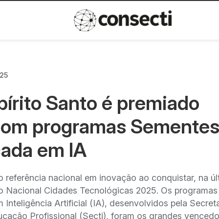
Inovação
Política de privacida
025
spírito Santo é premiado
com programas Sementes
ada em IA
 referência nacional em inovação ao conquistar, na úl
o Nacional Cidades Tecnológicas 2025. Os programas
eligência Artificial (IA), desenvolvidos pela Secreta
ucação Profissional (Secti), foram os grandes venced