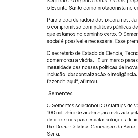
Segundo os organizadores, os dois proj
o Espírito Santo como protagonista no ce
Para a coordenadora dos programas, Jamy
o compromisso com políticas públicas de
que estamos no caminho certo. O Seme
social é possível e necessária. Esse prêm
O secretário de Estado da Ciência, Tec
comemorou a vitória. “É um marco para o
maturidade das nossas políticas de ino
inclusão, descentralização e inteligênci
fazendo aqui”, afirmou.
Sementes
O Sementes selecionou 50 startups de v
100 mil, além de aceleração realizada pe
de conexões para escalar soluções de i
Rio Doce: Colatina, Conceição da Barra,
Serra.