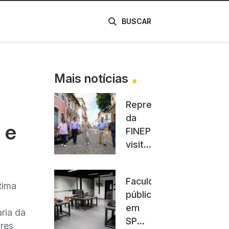
de
BUSCAR
Mais notícias
Representante
da
 e
FINEP
visita
Parque
Tecnológico
Faculdade
Renato
tima
pública
Archer,
em
que
ria da
SP
receberá
ores