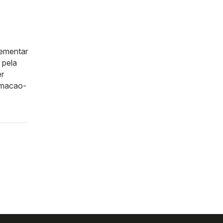
.
lementar
 pela
er
ormacao-