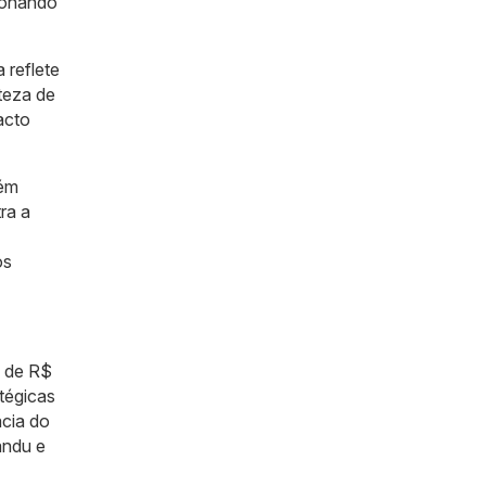
ionando
 reflete
teza de
acto
bém
ra a
os
e de R$
tégicas
cia do
andu e