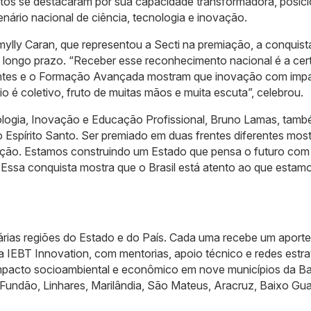
etos se destacaram por sua capacidade transformadora, posic
nário nacional de ciência, tecnologia e inovação.
lly Caran, que representou a Secti na premiação, a conquista
 longo prazo. “Receber esse reconhecimento nacional é a cer
ntes e o Formação Avançada mostram que inovação com imp
io é coletivo, fruto de muitas mãos e muita escuta”, celebrou.
nologia, Inovação e Educação Profissional, Bruno Lamas, tam
 Espírito Santo. Ser premiado em duas frentes diferentes most
vação. Estamos construindo um Estado que pensa o futuro com
a. Essa conquista mostra que o Brasil está atento ao que estam
árias regiões do Estado e do País. Cada uma recebe um aport
la IEBT Innovation, com mentorias, apoio técnico e redes estra
mpacto socioambiental e econômico em nove municípios da Ba
 Fundão, Linhares, Marilândia, São Mateus, Aracruz, Baixo Gu