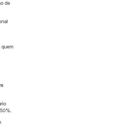
ão de
onal
a quem
am
rio
, 50%.
m