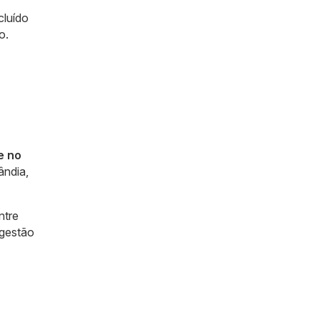
cluído
o.
e no
ândia,
ntre
 gestão