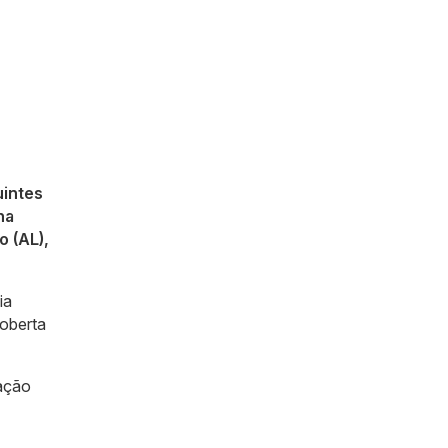
uintes
na
o (AL),
ia
coberta
cação