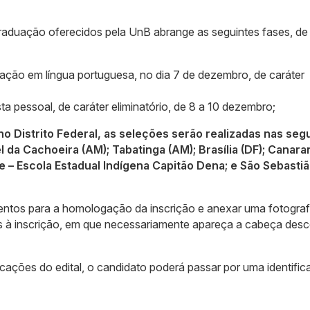
raduação oferecidos pela UnB abrange as seguintes fases, de
dação em língua portuguesa, no dia 7 de dezembro, de caráter
a pessoal, de caráter eliminatório, de 8 a 10 dezembro;
 Distrito Federal, as seleções serão realizadas nas seg
el da Cachoeira (AM); Tabatinga (AM); Brasília (DF); Canara
e – Escola Estadual Indígena Capitão Dena; e São Sebastiã
ntos para a homologação da inscrição e anexar uma fotograf
ores à inscrição, em que necessariamente apareça a cabeça des
cações do edital, o candidato poderá passar por uma identifi