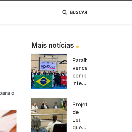
de
BUSCAR
Mais notícias
Paraíba
vence
competição
internacional
de
 para o
robótica
Projeto
com
de
vice-
Lei
liderança
que
na