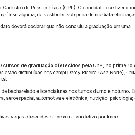
r Cadastro de Pessoa Física (CPF). O candidato que tiver con
hipótese alguma, do vestibular, sob pena de imediata eliminaçã
ndidato deverá declarar que não concluiu a graduação em uma
0 cursos de graduação oferecidos pela UnB, no primeiro 
 estão distribuídas nos campi Darcy Ribeiro (Asa Norte), Ceil
ral.
de bacharelado e licenciaturas nos turnos diurno e noturno. E
, aeroespacial, automotiva e eletrônica; nutrição; psicologia;
tivas vagas oferecidas no próximo ano letivo por turno.