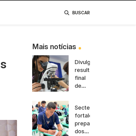
de
BUSCAR
Mais notícias
as
Divulgado
resultado
final
de
enquadramento
do
Sectet
Programa
fortalece
Ciência
preparação
na
dos
Escola