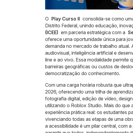
O
Play Curso II
consolida-se como uma da
Distrito Federal, unindo educação, inova
(ICEE)
em parceria estratégica com a
Se
oferece uma oportunidade única para jove
demanda no mercado de trabalho atual. 
audiovisual, inteligência artificial e de
line e ao vivo. Essa modalidade permite 
barreiras geográficas ou custos de des
democratização do conhecimento.
Com uma carga horária robusta que ultra
2026, oferecendo uma trilha de aprendi
fotografia digital, edição de vídeo, desig
utilizando o Roblox Studio. Mais do que a
experiência prática real: os estudantes
vivenciando todas as etapas de uma obra 
a acessibilidade é um pilar central, com 
garantir que todos, independentemente de