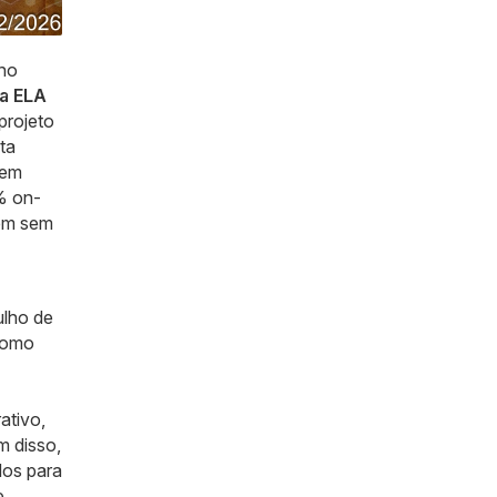
que
acontece
 no
em
la ELA
Saint-
 projeto
Georges
ta
e
 em
0% on-
Oiapoque
pem sem
no
Amapá
ulho de
 como
ativo,
m disso,
dos para
e.