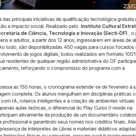
s principais iniciativas de qualificação tecnológica gratuita
ção e impacto social. Realizado pelo
Instituto Cultural Estre
cretaria de Ciência, Tecnologia e Inovação (Secti-DF)
, o
ns e adultos, a partir dos 12 anos, ingressarem em áreas de al
Ao todo, são disponibilizadas 450 vagas para cursos focados
senvolvimento de jogos digitais, todos realizados em formato 10
que residentes de qualquer região administrativa do DF partici
locamento, reforçando o compromisso do programa com a
passa as 150 horas, o cronograma estende-se de fevereiro a j
zagem completa. Os alunos mergulham em disciplinas práticas
n com IA, roteiros inteligentes e a criação de ambientes virtuais
penas aulas teóricas, o diferencial do Play Curso II reside na
 participam ativamente da produção de um documentário colabor
profissional e garantindo seus nomes nos créditos finais. Alé
a presença de intérpretes de Libras e materiais didáticos adapta
 limitações físicas ou sensoriais, possam evoluir tecnicament