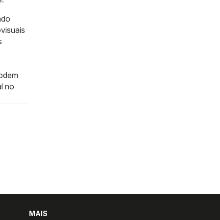
ado
visuais
s
podem
l no
MAIS