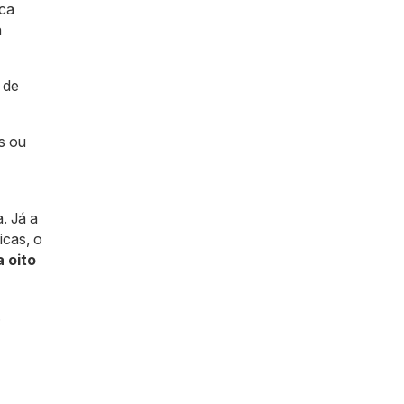
ica
a
 de
s ou
. Já a
icas, o
 oito
.