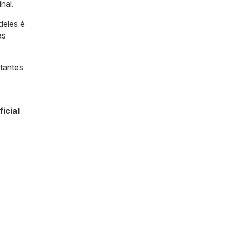
nal.
deles é
as
ntantes
icial