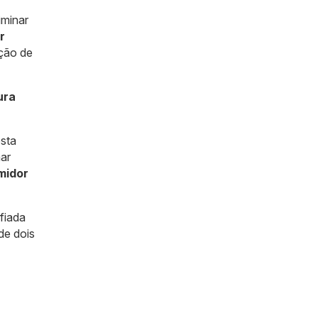
iminar
r
ção de
ura
osta
mar
midor
efiada
de dois