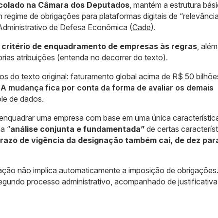
ocolado na Câmara dos Deputados
, mantém a estrutura bás
regime de obrigações para plataformas digitais de “relevânci
Administrativo de Defesa Econômica (
Cade
).
o critério de enquadramento de empresas às regras
, além
prias atribuições (entenda no decorrer do texto).
 os
do texto original
: faturamento global acima de R$ 50 bilhõe
A mudança fica por conta da forma de avaliar os demais
ole de dados.
 enquadrar uma empresa com base em uma única característica
a “
análise conjunta e fundamentada”
de certas característ
razo de vigência da designação também cai, de dez para
nação não implica automaticamente a imposição de obrigações
gundo processo administrativo, acompanhado de justificativa