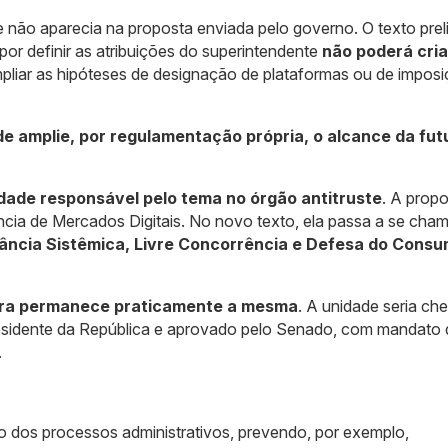
 não aparecia na proposta enviada pelo governo. O texto prel
or definir as atribuições do superintendente
não poderá cria
liar as hipóteses de designação de plataformas ou de imposi
e amplie, por regulamentação própria, o alcance da fut
dade responsável pelo tema no órgão antitruste
. A prop
ência de Mercados Digitais. No novo texto, ela passa a se cha
ância Sistêmica, Livre Concorrência e Defesa do Consu
ura permanece praticamente a mesma
. A unidade seria ch
residente da República e aprovado pelo Senado, com mandato 
.
to dos processos administrativos, prevendo, por exemplo,