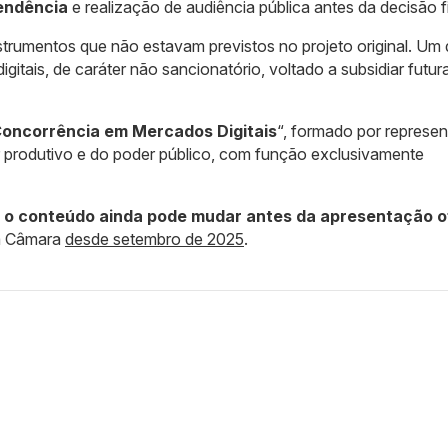
tendência
e realização de audiência pública antes da decisão fi
strumentos que não estavam previstos no projeto original. Um 
itais, de caráter não sancionatório, voltado a subsidiar futur
Concorrência em Mercados Digitais
“, formado por represe
or produtivo e do poder público, com função exclusivamente
,
o conteúdo ainda pode mudar antes da apresentação of
na Câmara
desde setembro de 2025
.