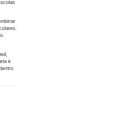
escolas
ombinar
colares.
 o
sil,
eta é
 dentro