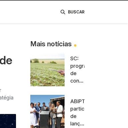
de
BUSCAR
Mais notícias
ade
SC:
programa
de
conectividade
rural
r
e em
atégia
ABIPTI
rodovias
participa
é
de
aprovado
lançamento