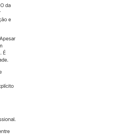
EO da
r
ção e
 Apesar
om
. É
ade.
e
plícito
ssional.
entre