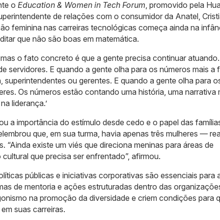
nte o
Education & Women in Tech Forum
, promovido pela Hu
 superintendente de relações com o consumidor da Anatel, Crist
ão feminina nas carreiras tecnológicas começa ainda na infân
editar que não são boas em matemática.
mas o fato concreto é que a gente precisa continuar atuando
e servidores. E quando a gente olha para os números mais a 
a, superintendentes ou gerentes. E quando a gente olha para o
eres. Os números estão contando uma história, uma narrativa 
na liderança.’
ou a importância do estímulo desde cedo e o papel das família
elembrou que, em sua turma, havia apenas três mulheres — rea
 “Ainda existe um viés que direciona meninas para áreas de
cultural que precisa ser enfrentado”, afirmou.
líticas públicas e iniciativas corporativas são essenciais para 
amas de mentoria e ações estruturadas dentro das organizações
nismo na promoção da diversidade e criem condições para 
em suas carreiras.