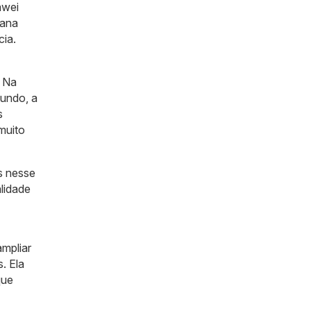
awei
bilhões
iana
cia.
. Na
fundo, a
s
muito
s nesse
lidade
ampliar
. Ela
que