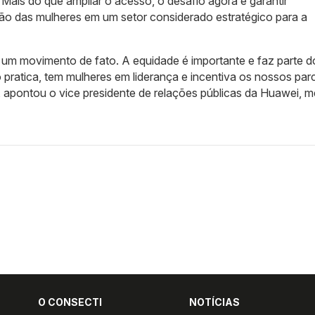
 Mais do que ampliar o acesso, o desafio agora é garantir
o das mulheres em um setor considerado estratégico para a
um movimento de fato. A equidade é importante e faz parte d
 pratica, tem mulheres em liderança e incentiva os nossos parc
, apontou o vice presidente de relações públicas da Huawei, m
O CONSECTI
NOTÍCIAS