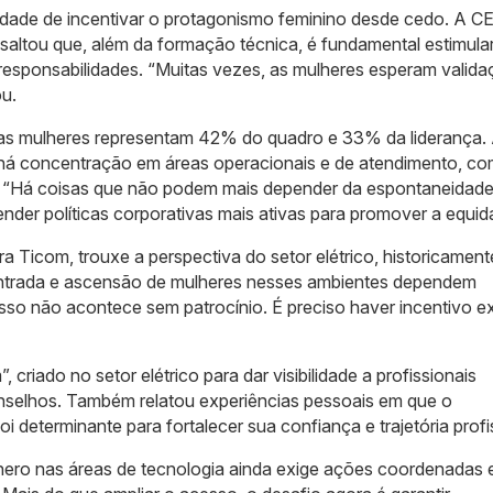
dade de incentivar o protagonismo feminino desde cedo. A C
altou que, além da formação técnica, é fundamental estimula
esponsabilidades. “Muitas vezes, as mulheres esperam valida
u.
as mulheres representam 42% do quadro e 33% da liderança.
há concentração em áreas operacionais e de atendimento, c
 “Há coisas que não podem mais depender da espontaneidade
ender políticas corporativas mais ativas para promover a equid
 Ticom, trouxe a perspectiva do setor elétrico, historicament
ntrada e ascensão de mulheres nesses ambientes dependem
Isso não acontece sem patrocínio. É preciso haver incentivo ex
 criado no setor elétrico para dar visibilidade a profissionais
onselhos. Também relatou experiências pessoais em que o
i determinante para fortalecer sua confiança e trajetória profi
nero nas áreas de tecnologia ainda exige ações coordenadas 