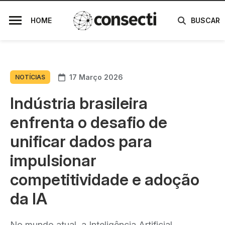
HOME
BUSCAR
17 Março 2026
NOTÍCIAS
Indústria brasileira
enfrenta o desafio de
unificar dados para
impulsionar
competitividade e adoção
da IA
No mundo atual, a Inteligência Artificial