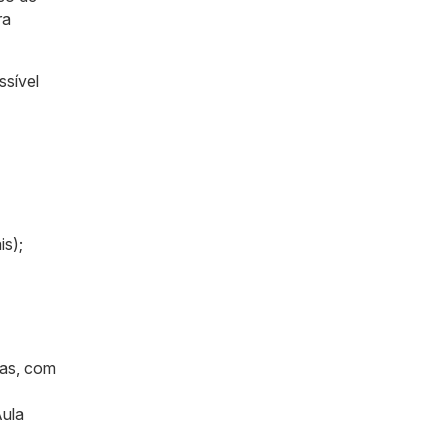
ra
ssível
is);
ras, com
Aula