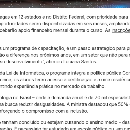
vagas em 12 estados e no Distrito Federal, com prioridade para
 oportunidades serão disponibilizadas em seis meses, ampliand
eceberão apoio financeiro mensal durante o curso. As
inscriçõ
is um programa de capacitação, é um passo estratégico para p
ão a diferença nos próximos anos, em um setor que não para 
osso desenvolvimento”, afirmou Luciana Santos.
 Lei de Informática, o programa integra a política pública Co
nica, os alunos terão acesso a certificação e a uma residênc
ntindo experiência prática no mercado de trabalho.
nologia no Brasil – onde a demanda anual é de 70 mil especialis
ma busca reduzir desigualdades. A ministra destacou que 50%
reforçando o compromisso com a inclusão.
e tenham concluído ou estejam cursando o ensino médio – de
ação. É necessário ter estudado em escola pública ou, em ca