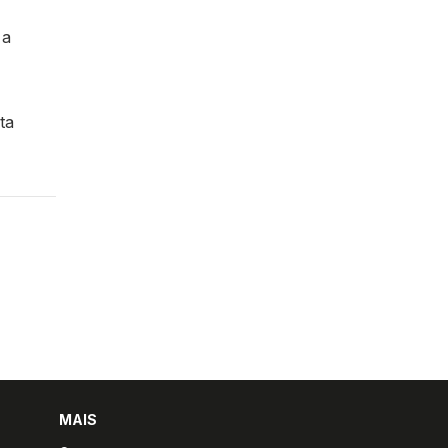
 a
ta
MAIS