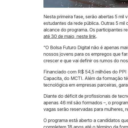
Nesta primeira fase, serão abertas 5 mil 
estudantes da rede pública. Outras 5 mil
alcance do programa. Os participantes r
até 30 de maio, neste link
.
“O Bolsa Futuro Digital não é apenas ma
nossos jovens para os empregos que far
crescer e que vai definir os rumos do n
Financiado com R$ 54,5 milhões do PPI da
Capacita, do MCTI. Além da formação téc
tecnológica em empresas parceiras, gara
Diante do déficit de profissionais de tec
apenas 46 mil são formados –, o progra
vagas serão reservadas para mulheres, 
O programa está aberto a candidatos qu
completem 18 anos até o término da form