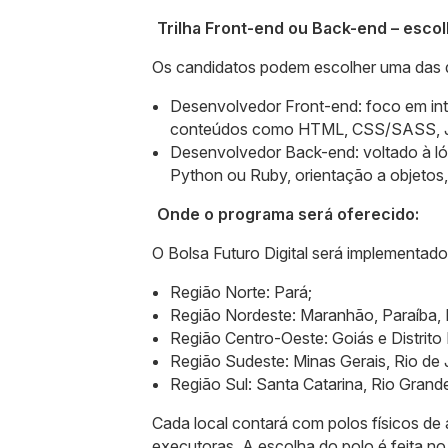
Trilha Front-end ou Back-end – esco
Os candidatos podem escolher uma das d
Desenvolvedor Front-end: foco em inte
conteúdos como HTML, CSS/SASS, Ja
Desenvolvedor Back-end: voltado à ló
Python ou Ruby, orientação a objeto
Onde o programa será oferecido:
O Bolsa Futuro Digital será implementado
Região Norte: Pará;
Região Nordeste: Maranhão, Paraíba, 
Região Centro-Oeste: Goiás e Distrito 
Região Sudeste: Minas Gerais, Rio de 
Região Sul: Santa Catarina, Rio Grande
Cada local contará com polos físicos de
executoras. A escolha do polo é feita n