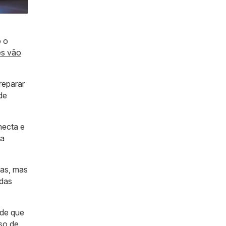
o o
es vão
reparar
de
necta e
ia
tas, mas
 das
sde que
so de