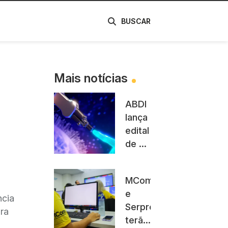
de
BUSCAR
Mais notícias
ABDI
lança
l
edital
de R$
1
milhão
MCom
para
e
financiar
ncia
Serpro
provas
ara
terão
de