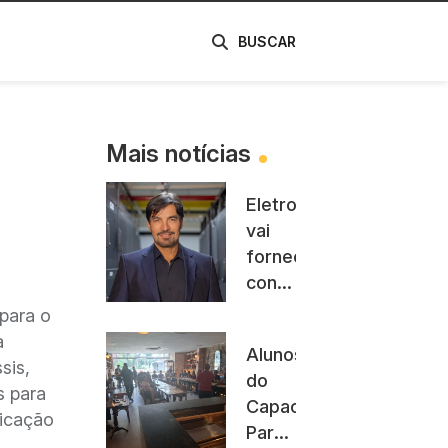
de
BUSCAR
Mais notícias
Eletronet
vai
fornecer
conectividade
para
 para o
data
a
Alunos
centers
sis,
do
da
s para
Capacita
Scala
ficação
Pará
no RS