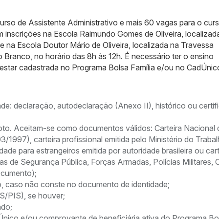
urso de Assistente Administrativo e mais 60 vagas para o cur
 inscrições na Escola Raimundo Gomes de Oliveira, localizad
e na Escola Doutor Mário de Oliveira, localizada na Travessa
 Branco, no horário das 8h às 12h. É necessário ter o ensino
 estar cadastrada no Programa Bolsa Família e/ou no CadÚnic
de: declaração, autodeclaração (Anexo II), histórico ou certif
to. Aceitam-se como documentos válidos: Carteira Nacional 
3/1997), carteira profissional emitida pelo Ministério do Traba
dade para estrangeiros emitida por autoridade brasileira ou cart
ias de Segurança Pública, Forças Armadas, Polícias Militares, 
ocumento);
, caso não conste no documento de identidade;
S/PIS), se houver;
ado;
nico e/ou comprovante de beneficiária ativa do Programa Bo