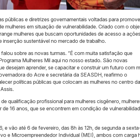
as públicas e diretrizes governamentais voltadas para promove
 de mulheres em situação de vulnerabilidade. Criado com o obje
abrange mulheres que buscam oportunidades de acesso a açõe
e inserção sustentável no mercado de trabalho.
falou sobre as novas turmas. “É com muita satisfação que
Programa Mulheres Mil aqui no nosso estado. São novas
e desejam aprender, se capacitar e construir um futuro com m
overnadora do Acre e secretária da SEASDH, reafirmo o
ecer políticas públicas que colocam as mulheres no centro d
Assis.
s de qualificação profissional para mulheres cisgênero, mulhere
tir de 16 anos, que se encontrem em condição de vulnerabilidad
6, e vão até 6 de fevereiro, das 8h às 12h, de segunda a sexta-
tivo e Microempreendedor Individual (MEI), ambos com carga h