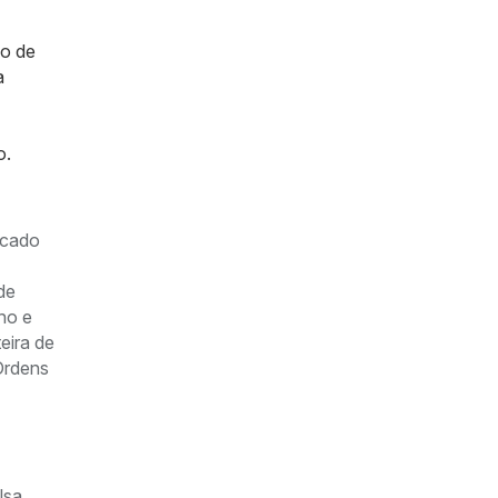
so de
a
o.
icado
de
lho e
eira de
Ordens
lsa