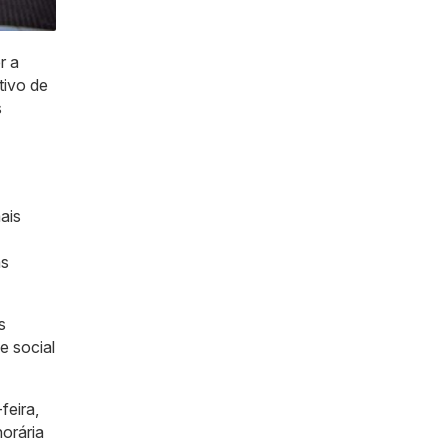
r a
tivo de
s
ais
as
s
e social
feira,
orária