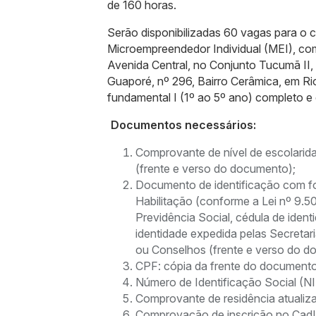
de 160 horas.
Serão disponibilizadas 60 vagas para o c
Microempreendedor Individual (MEI), com
Avenida Central, no Conjunto Tucumã II, 
Guaporé, nº 296, Bairro Cerâmica, em Rio
fundamental I (1º ao 5º ano) completo e
Documentos necessários:
Comprovante de nível de escolarida
(frente e verso do documento);
Documento de identificação com fo
Habilitação (conforme a Lei nº 9.50
Previdência Social, cédula de identi
identidade expedida pelas Secretar
ou Conselhos (frente e verso do d
CPF: cópia da frente do documento
Número de Identificação Social (NI
Comprovante de residência atualiz
Comprovação de inscrição no CadÚ