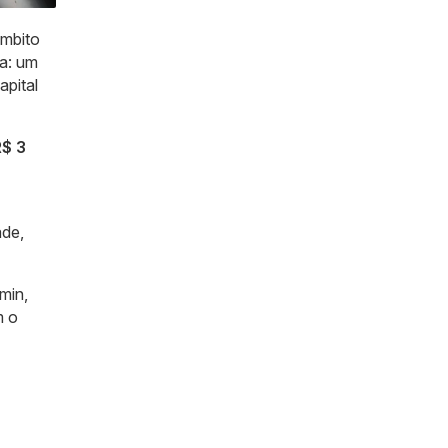
âmbito
ia: um
apital
R$ 3
ade,
min,
m o