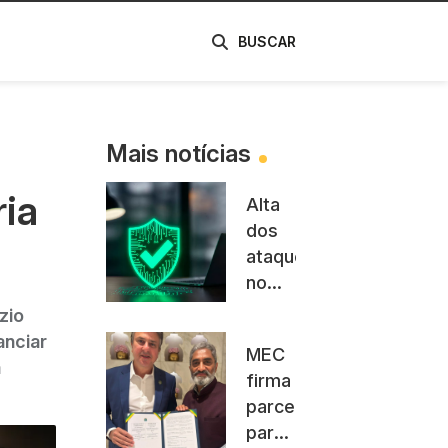
de
BUSCAR
Mais notícias
ria
Alta
dos
ataques
no
Brasil
zio
e uso
anciar
MEC
de IA
a
firma
elevam
parceria
alerta
para
na