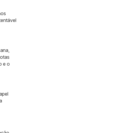
mos
tentável
cana,
rotas
o e o
apel
a
ação,