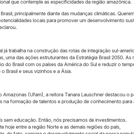
ional que contemple as especificidades da região amazônica.
rasil, principalmente diante das mudanças climáticas. Quere
 potencialidades locais para promover um desenvolvimento sus
eclarou.
l já trabalha na construção das rotas de integração sul-ameri
 uma das ações estruturantes da Estratégia Brasil 2050. As 
io do Brasil com os países da América do Sul e reduzir o temp
o Brasil e seus vizinhos e a Ásia.
o Amazonas (Ufam), a reitora Tanara Lauschner destacou o p
rais na formação de talentos e produção de conhecimento para 
ís sem educação. Então, nós precisamos de investimentos.
te hoje entre a região Norte e as demais regiões do país,
nte, de fato, consiga o desenvolvimento social da nossa popul