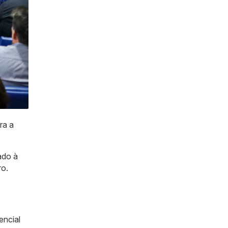
ra a
ado à
ro.
encial