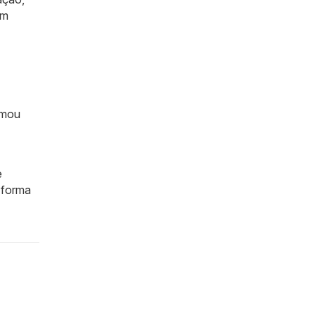
em
rmou
e
 forma