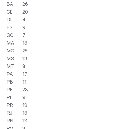
BA
26
CE
20
DF
4
ES
9
GO
7
MA
18
MG
25
MS
13
MT
8
PA
17
PB
11
PE
28
PI
9
PR
19
RJ
18
RN
13
RO
3