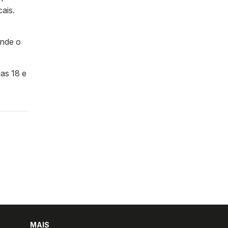
ais.
onde o
ias 18 e
MAIS