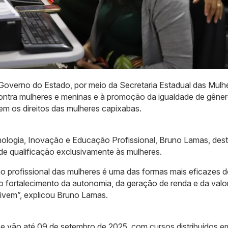
 Governo do Estado, por meio da Secretaria Estadual das Mulhe
ontra mulheres e meninas e à promoção da igualdade de gêner
cem os direitos das mulheres capixabas.
cnologia, Inovação e Educação Profissional, Bruno Lamas, des
de qualificação exclusivamente às mulheres.
ção profissional das mulheres é uma das formas mais eficazes d
 o fortalecimento da autonomia, da geração de renda e da valo
ivem”, explicou Bruno Lamas.
o e vão até 09 de setembro de 2025, com cursos distribuídos e