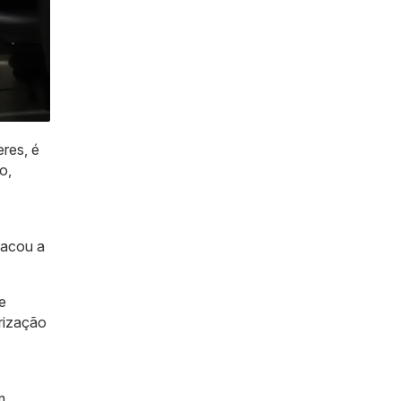
res, é
o,
tacou a
e
rização
m