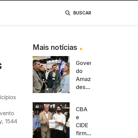
de
BUSCAR
Mais notícias
s
Governo
do
Amazonas
destaca
vantagens
icípios
da
CBA
Zona
evento
e
Franca
y, 1544
CIDE
para
firmam
o