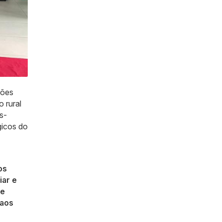
ções
 rural
s-
gicos do
os
iar e
re
 aos