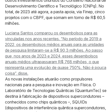
outros investimentos oriundos do Conselho Nacional de
Desenvolvimento Científico e Tecnológico (CNPq). No
total, de 2023 até agora, a pasta apoia, via Finep, cinco
projetos com o CBPF, que somam em torno de R$ 60,5
milhões.
Luciana Santos comparou os desembolsos para as
vinculadas nos anos recentes. “No período de 2019 a
2022, os desembolsos médios anuais para as unidades
de pesquisa limitaram-se a R$ 90,3 milhões. Ao passo
que, nos anos de 2023 e 2024, esses desembolsos
anuais médios ultrapassaram R$ 768 milhões, o que
representa uma evolução de quase 750%. Não é pouca
coisa”, disse.
As novas instalações atuarão como propulsores
nacionais para a pesquisa e inovação em Física. O
Laboratório de Tecnologias Quânticas (QuantumTec) se
destina à fabricação de dispositivos supercondutores –
conhecidos como chips quânticos –, SQUIDs
(dispositivos de interferência quântica supercondutores,