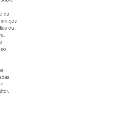
to da
serviços
dias ou
ca.
o
iso
es
adas.
ir
ltor.