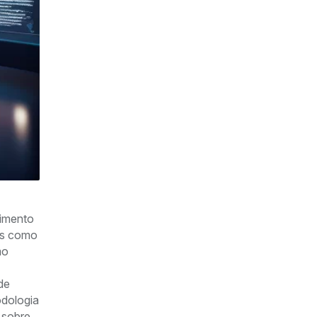
cimento
das como
mo
de
odologia
 sobre