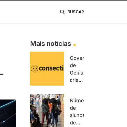
de
BUSCAR
Mais notícias
Governo
de
-
Goiás
cria
Hackathon
para
Número
despertar
de
o
alunos
pensamento
de
computacional