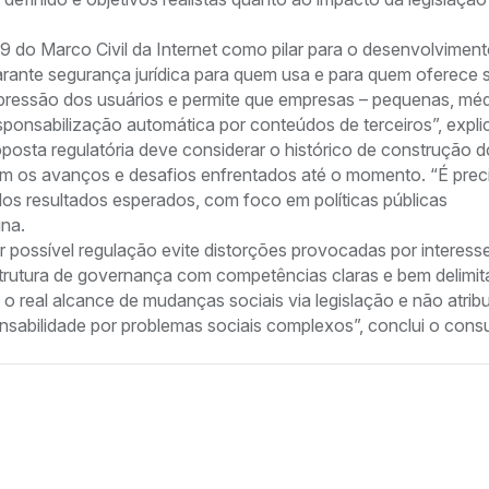
9 do Marco Civil da Internet como pilar para o desenvolvimen
 garante segurança jurídica para quem usa e para quem oferece 
expressão dos usuários e permite que empresas – pequenas, mé
onsabilização automática por conteúdos de terceiros”, expli
posta regulatória deve considerar o histórico de construção d
com os avanços e desafios enfrentados até o momento. “É prec
dos resultados esperados, com foco em políticas públicas
una.
possível regulação evite distorções provocadas por interess
rutura de governança com competências claras e bem delimit
o real alcance de mudanças sociais via legislação e não atribu
sabilidade por problemas sociais complexos”, conclui o consu