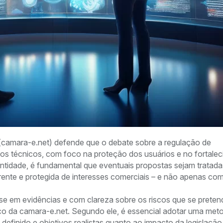
 (camara-e.net) defende que o debate sobre a regulação de
érios técnicos, com foco na proteção dos usuários e no fortale
 entidade, é fundamental que eventuais propostas sejam trata
arente e protegida de interesses comerciais – e não apenas co
se em evidências e com clareza sobre os riscos que se preten
ídico da camara-e.net. Segundo ele, é essencial adotar uma met
definido e objetivos realistas quanto ao impacto da legislação