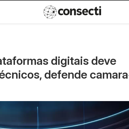
Inovação
Política de privacida
taformas digitais deve
 técnicos, defende camara