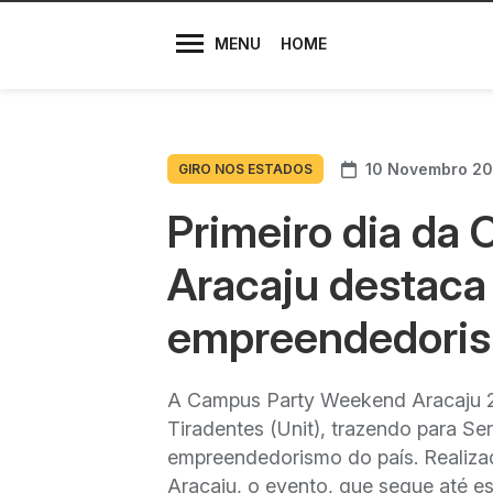
Diretores
MENU
HOME
10 Novembro 2
GIRO NOS ESTADOS
Primeiro dia da
Aracaju destaca
empreendedoris
A Campus Party Weekend Aracaju 202
Tiradentes (Unit), trazendo para S
empreendedorismo do país. Realiza
Aracaju, o evento, que segue até e