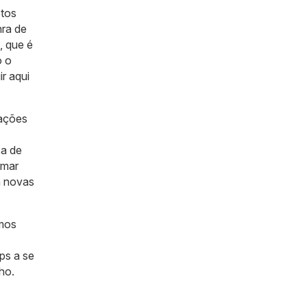
etos
nra de
, que é
o o
r aqui
zações
ca de
rmar
m novas
emos
ps a se
ho.