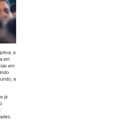
ptiva, a
za em
cias em
nindo
mundo, a
e já
 o
s
dades.