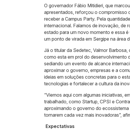
O governador Fábio Mitidieri, que marco
apresentados, reforçou o compromisso d
receber a Campus Party. Pela quantidade
internacional. Falamos de inovação, de rob
estado para um novo momento e essa é u
um ponto de virada em Sergipe na área d
Já o titular da Sedetec, Valmor Barbosa
como esta em prol do desenvolvimento de
sediando um evento de alcance internac
aproximar o governo, empresas e a com
ideias em soluções concretas para o es
tecnologias e fortalecer a cultura da in
“Viemos aqui com algumas iniciativas, e
trabalhado, como Startup, CPSI e Contr
aproximando o governo do ecossistema e
tornarem cada vez mais inovadoras”, afi
Expectativas