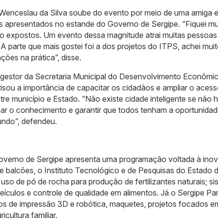
Wenceslau da Silva soube do evento por meio de uma amiga 
 apresentados no estande do Governo de Sergipe. “Fiquei mu
ão expostos. Um evento dessa magnitude atrai muitas pessoas
A parte que mais gostei foi a dos projetos do ITPS, achei mui
ções na prática”, disse.
o gestor da Secretaria Municipal do Desenvolvimento Econômi
isou a importância de capacitar os cidadãos e ampliar o aces
re município e Estado. “Não existe cidade inteligente se não 
lhar o conhecimento e garantir que todos tenham a oportunida
ndo”, defendeu.
Governo de Sergipe apresenta uma programação voltada à ino
e balcões, o Instituto Tecnológico e de Pesquisas do Estado 
so de pó de rocha para produção de fertilizantes naturais; s
ículos e controle de qualidade em alimentos. Já o Sergipe Pa
os de impressão 3D e robótica, maquetes, projetos focados e
cultura familiar.