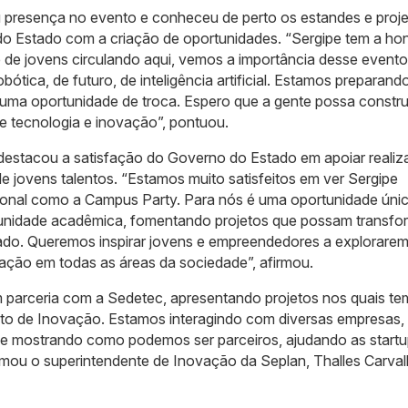
u presença no evento e conheceu de perto os estandes e proj
o Estado com a criação de oportunidades. “Sergipe tem a ho
 de jovens circulando aqui, vemos a importância desse evento
ótica, de futuro, de inteligência artificial. Estamos preparand
ma oportunidade de troca. Espero que a gente possa construi
e tecnologia e inovação”, pontuou.
, destacou a satisfação do Governo do Estado em apoiar reali
 jovens talentos. “Estamos muito satisfeitos em ver Sergipe
ional como a Campus Party. Para nós é uma oportunidade úni
unidade acadêmica, fomentando projetos que possam transfo
tado. Queremos inspirar jovens e empreendedores a explorare
ovação em todas as áreas da sociedade”, afirmou.
m parceria com a Sedetec, apresentando projetos nos quais t
ato de Inovação. Estamos interagindo com diversas empresas,
 mostrando como podemos ser parceiros, ajudando as startu
rmou o superintendente de Inovação da Seplan, Thalles Carval