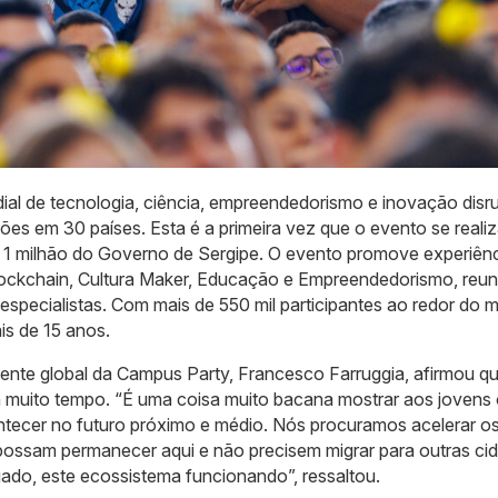
al de tecnologia, ciência, empreendedorismo e inovação disru
ões em 30 países. Esta é a primeira vez que o evento se reali
1 milhão do Governo de Sergipe. O evento promove experiên
Blockchain, Cultura Maker, Educação e Empreendedorismo, reu
specialistas. Com mais de 550 mil participantes ao redor do 
is de 15 anos.
dente global da Campus Party, Francesco Farruggia, afirmou qu
á muito tempo. “É uma coisa muito bacana mostrar aos jovens
ntecer no futuro próximo e médio. Nós procuramos acelerar o
possam permanecer aqui e não precisem migrar para outras ci
ado, este ecossistema funcionando”, ressaltou.