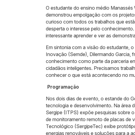
O estudante do ensino médio Manassés 
demonstrou empolgação com os projetos
curioso com todos os trabalhos que est
desperta o interesse pelo conhecimento. 
interessante aprender e ver as demonstra
Em sintonia com a visão do estudante, 
Inovação (Semde), Dilermando Garcia, fr
conhecimento como parte da parceria ent
cidadãos inteligentes. Precisamos traba
conhecer o que está acontecendo no mu
Programação
Nos dois dias de evento, o estande do 
tecnologia e desenvolvimento. Na área d
Sergipe (ITPS) expõe pesquisas sobre o u
de monitoramento remoto de placas de ve
Tecnológico (SergipeTec) exibe protótip
energias renováveis e soluções para a agri