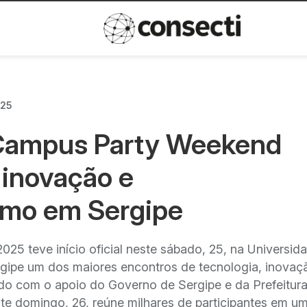
Inovação
Política de privacida
025
 Campus Party Weekend
 inovação e
mo em Sergipe
5 teve início oficial neste sábado, 25, na Universid
ergipe um dos maiores encontros de tecnologia, inovaç
do com o apoio do Governo de Sergipe e da Prefeitur
ste domingo, 26, reúne milhares de participantes em u