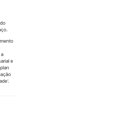
e
 do
aço.
cimento
 a
arial e
eplan
amação
ade’.