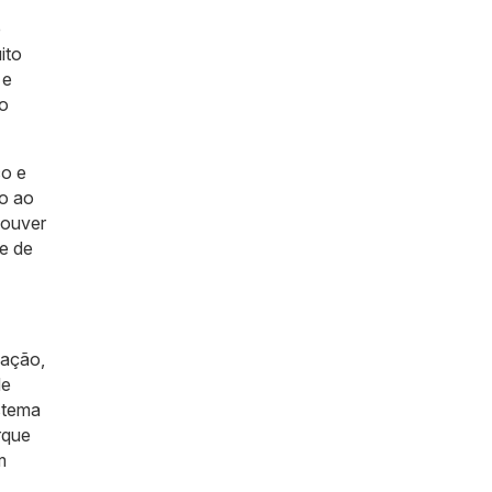
e
ito
 e
to
co e
so ao
houver
de de
vação,
de
istema
rque
m