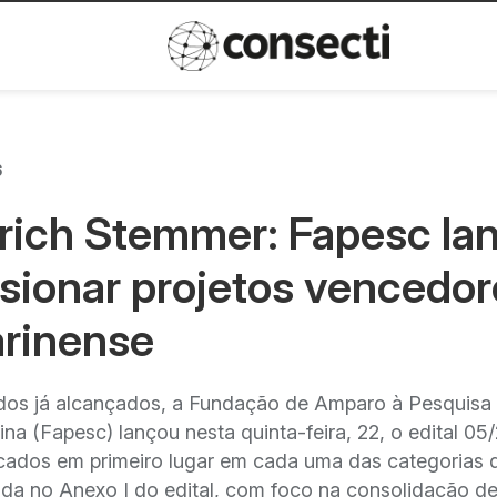
Inovação
Política de privacida
6
rich Stemmer: Fapesc la
lsionar projetos vencedo
arinense
ados já alcançados, a Fundação de Amparo à Pesquisa
a (Fapesc) lançou nesta quinta-feira, 22, o edital 05
icados em primeiro lugar em cada uma das categorias 
da no Anexo I do edital, com foco na consolidação d