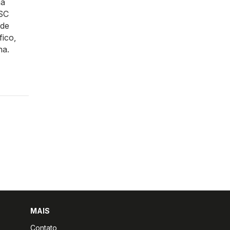
na
FSC
 de
fico,
na.
MAIS
Contato