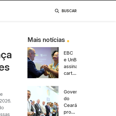
de
BUSCAR
Mais notícias
nça
EBC
e UnB
res
assinam
carta
de
intenção
Governo
para
 e
do
parceria
/2026.
Ceará
institucional
do
promete
essas