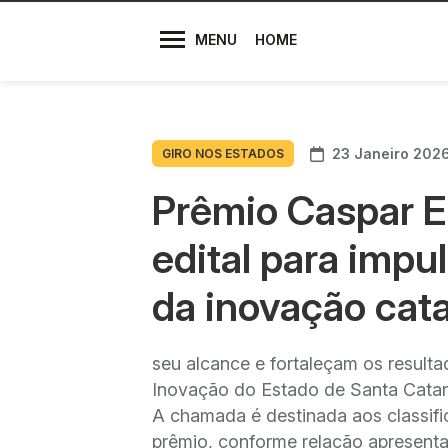
Diretores
MENU
HOME
23 Janeiro 202
GIRO NOS ESTADOS
Prêmio Caspar E
edital para impu
da inovação cat
seu alcance e fortaleçam os result
Inovação do Estado de Santa Catarin
A chamada é destinada aos classif
prêmio, conforme relação apresenta