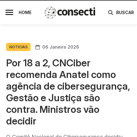
HOME
BUSCAR
06 Janeiro 2026
NOTÍCIAS
Por 18 a 2, CNCiber
recomenda Anatel como
agência de cibersegurança,
Gestão e Justiça são
contra. Ministros vão
decidir
O Comitê Nacional de Cibersegurança decidiu