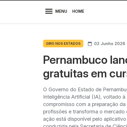
Diretores
MENU
HOME
02 Junho 2026
GIRO NOS ESTADOS
Pernambuco lanç
gratuitas em curs
O Governo do Estado de Pernambuco
Inteligência Artificial (IA), voltado
compromisso com a preparação da 
profissões e transforma o mercado 
ação está disponível pelo aplicativo
conduzida pela Secretaria de Ciênc