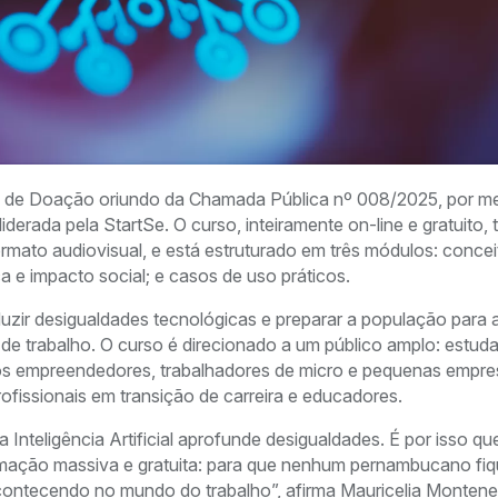
o de Doação oriundo da Chamada Pública nº 008/2025, por m
 liderada pela StartSe. O curso, inteiramente on-line e gratuito,
ormato audiovisual, e está estruturado em três módulos: conce
ica e impacto social; e casos de uso práticos.
eduzir desigualdades tecnológicas e preparar a população para 
e trabalho. O curso é direcionado a um público amplo: estud
os empreendedores, trabalhadores de micro e pequenas empre
ofissionais em transição de carreira e educadores.
Inteligência Artificial aprofunde desigualdades. É por isso qu
ação massiva e gratuita: para que nenhum pernambucano fiq
contecendo no mundo do trabalho”, afirma Mauricelia Montene