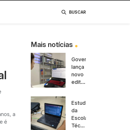
de
BUSCAR
Mais notícias
Governo
lança
al
novo
edital
para
e
projetos
Estudante
inovadores
da
voltados
anos, a
Escola
ao
e é
Técnica
enfrentamento