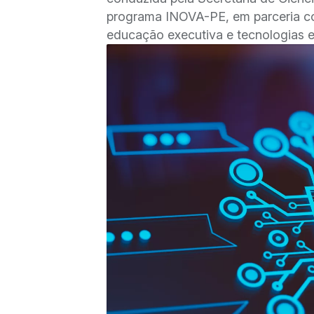
programa INOVA-PE, em parceria com
educação executiva e tecnologias 