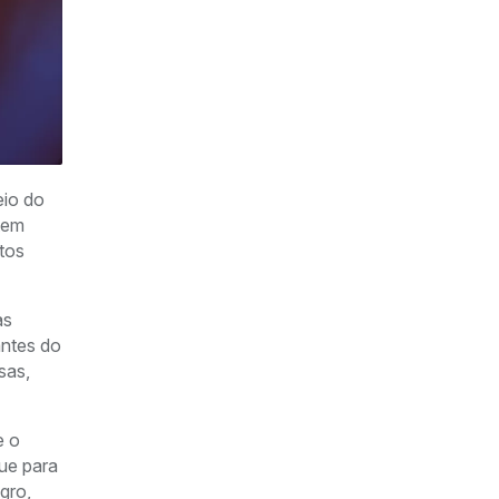
eio do
 tem
itos
as
antes do
sas,
e o
ue para
gro,