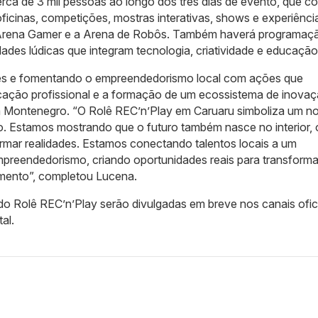
erca de 3 mil pessoas ao longo dos três dias de evento, que c
oficinas, competições, mostras interativas, shows e experiênci
 Arena Gamer e a Arena de Robôs. Também haverá programaç
vidades lúdicas que integram tecnologia, criatividade e educação
es e fomentando o empreendedorismo local com ações que
icação profissional e a formação de um ecossistema de inova
a Montenegro. “O Rolê REC’n’Play em Caruaru simboliza um n
. Estamos mostrando que o futuro também nasce no interior,
formar realidades. Estamos conectando talentos locais a um
preendedorismo, criando oportunidades reais para transforma
mento”, completou Lucena.
o Rolê REC’n’Play serão divulgadas em breve nos canais ofic
al.