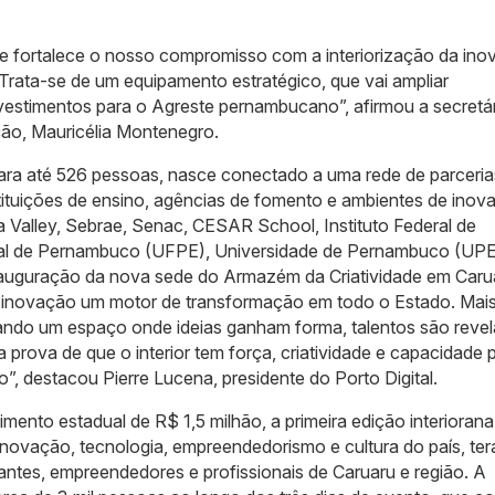
e fortalece o nosso compromisso com a interiorização da ino
Trata-se de um equipamento estratégico, que vai ampliar
investimentos para o Agreste pernambucano”, afirmou a secretá
ção, Mauricélia Montenegro.
ara até 526 pessoas, nasce conectado a uma rede de parceria
tituições de ensino, agências de fomento e ambientes de inov
a Valley, Sebrae, Senac, CESAR School, Instituto Federal de
al de Pernambuco (UFPE), Universidade de Pernambuco (UPE
 inauguração da nova sede do Armazém da Criatividade em Caru
a inovação um motor de transformação em todo o Estado. Mai
gando um espaço onde ideias ganham forma, talentos são reve
 prova de que o interior tem força, criatividade e capacidade 
, destacou Pierre Lucena, presidente do Porto Digital.
mento estadual de R$ 1,5 milhão, a primeira edição interioran
inovação, tecnologia, empreendedorismo e cultura do país, ter
antes, empreendedores e profissionais de Caruaru e região. A