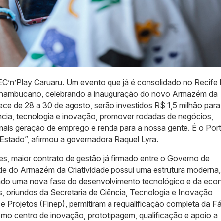
EC’n’Play Caruaru. Um evento que já é consolidado no Recife 
ernambucano, celebrando a inauguração do novo Armazém da
ece de 28 a 30 de agosto, serão investidos R$ 1,5 milhão para
cia, tecnologia e inovação, promover rodadas de negócios,
r mais geração de emprego e renda para a nossa gente. É o Por
 Estado”, afirmou a governadora Raquel Lyra.
es, maior contrato de gestão já firmado entre o Governo de
ede do Armazém da Criatividade possui uma estrutura moderna
ando uma nova fase do desenvolvimento tecnológico e da eco
os, oriundos da Secretaria de Ciência, Tecnologia e Inovação
e Projetos (Finep), permitiram a requalificação completa da Fá
mo centro de inovação, prototipagem, qualificação e apoio a