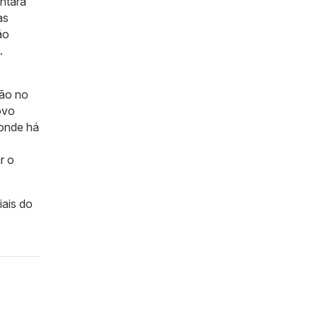
ontará
as
ão
.
ção no
ovo
 onde há
r o
iais do