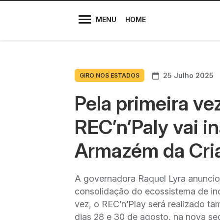
Diretores
MENU
HOME
25 Julho 2025
GIRO NOS ESTADOS
Pela primeira ve
REC’n’Paly vai i
Armazém da Cria
A governadora Raquel Lyra anunciou,
consolidação do ecossistema de in
vez, o REC’n’Play será realizado ta
dias 28 e 30 de agosto, na nova se