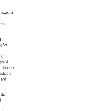
vação e
ria
s
ação.
),
aru é
s do que
lados e
para
a do
á