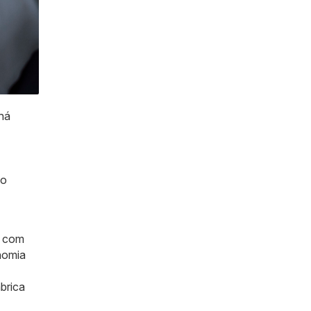
há
to
, com
nomia
brica