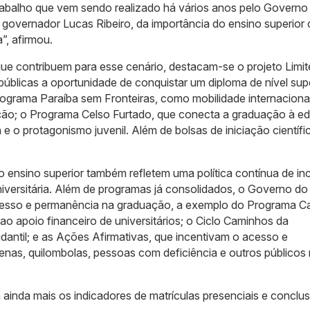
rabalho que vem sendo realizado há vários anos pelo Governo
 governador Lucas Ribeiro, da importância do ensino superio
”, afirmou.
 que contribuem para esse cenário, destacam-se o projeto Limit
 públicas a oportunidade de conquistar um diploma de nível sup
ograma Paraíba sem Fronteiras, como mobilidade internaciona
ção; o Programa Celso Furtado, que conecta a graduação à 
 e o protagonismo juvenil. Além de bolsas de iniciação científi
 ensino superior também refletem uma política contínua de in
versitária. Além de programas já consolidados, o Governo do
acesso e permanência na graduação, a exemplo do Programa C
o apoio financeiro de universitários; o Ciclo Caminhos da
dantil; e as Ações Afirmativas, que incentivam o acesso e
enas, quilombolas, pessoas com deficiência e outros públicos
 ainda mais os indicadores de matrículas presenciais e conclu