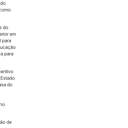
 do
r como
e do
erior em
l para
educação
ca para
centivo
 Estado
asa do
 no
são de