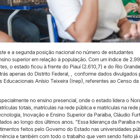
este e a segunda posição nacional no número de estudantes
nsino superior em relação à população. Com um índice de 2.99
ntes, o estado ficou à frente do Piauí (2.610,7) e do Rio Grand
atrás apenas do Distrito Federal, , conforme dados divulgados 
s Educacionais Anísio Teixeira (Inep), referentes ao Censo da
ecialmente no ensino presencial, onde o estado lidera o Nor
rículas totais, matrículas na rede pública e matrículas na rede 
Tecnologia, Inovação e Ensino Superior da Paraíba, Cláudio Fur
ulados ao longo dos últimos anos.
“Essa liderança da Paraíba 
stimentos feitos pelo Governo do Estado nas universidades púb
anência e também com todo o trabalho que vem sendo feito já