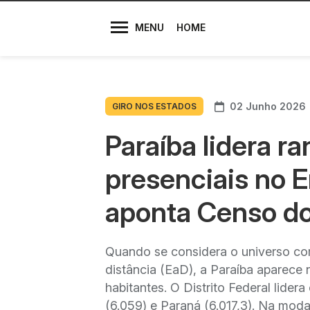
Diretores
MENU
HOME
02 Junho 2026
GIRO NOS ESTADOS
Paraíba lidera r
presenciais no E
aponta Censo do
Quando se considera o universo co
distância (EaD), a Paraíba aparece 
habitantes. O Distrito Federal lider
(6.059) e Paraná (6.017,3). Na mod