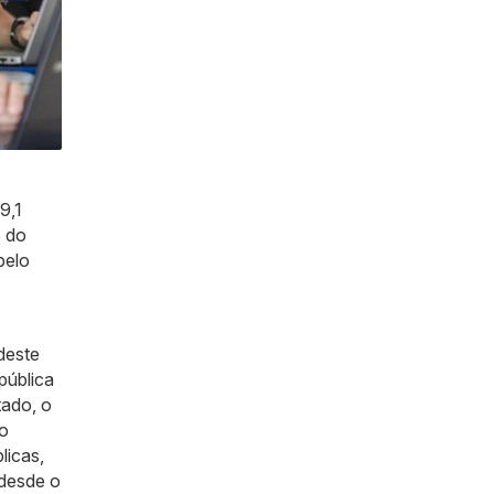
9,1
e do
pelo
deste
pública
tado, o
no
licas,
 desde o