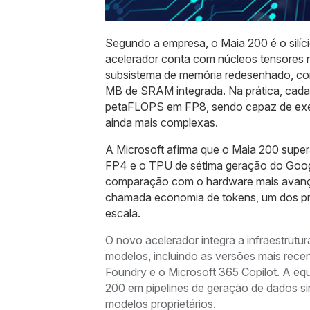
Segundo a empresa, o Maia 200 é o silíci
acelerador conta com núcleos tensores n
subsistema de memória redesenhado, co
MB de SRAM integrada. Na prática, cada
petaFLOPS em FP8, sendo capaz de execu
ainda mais complexas.
A Microsoft afirma que o Maia 200 sup
FP4 e o TPU de sétima geração do Goog
comparação com o hardware mais avançad
chamada economia de tokens, um dos pri
escala.
O novo acelerador integra a infraestrutur
modelos, incluindo as versões mais rec
Foundry e o Microsoft 365 Copilot. A eq
200 em pipelines de geração de dados si
modelos proprietários.