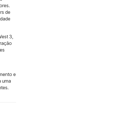
ores.
rs de
edade
West 3,
gração
tes
amento e
za uma
ntes.