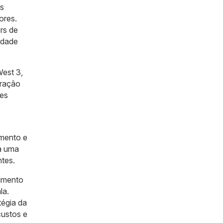
as
ores.
rs de
edade
West 3,
gração
tes
amento e
za uma
ntes.
vimento
la.
tégia da
custos e