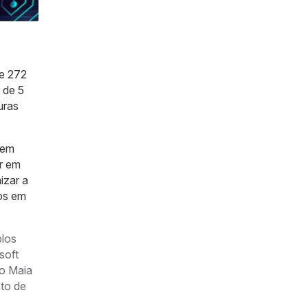
e 272
 de 5
uras
 em
r em
izar a
os em
plos
soft
 o Maia
nto de