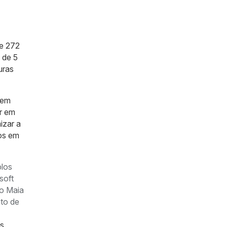
e 272
 de 5
uras
 em
r em
izar a
os em
plos
soft
 o Maia
nto de
as