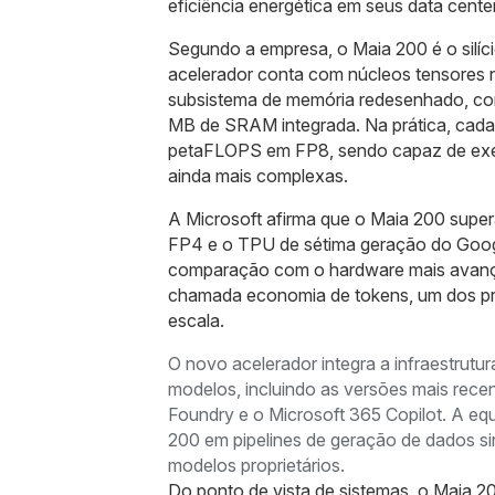
eficiência energética em seus data cente
Segundo a empresa, o Maia 200 é o silíci
acelerador conta com núcleos tensores n
subsistema de memória redesenhado, co
MB de SRAM integrada. Na prática, cada
petaFLOPS em FP8, sendo capaz de execu
ainda mais complexas.
A Microsoft afirma que o Maia 200 sup
FP4 e o TPU de sétima geração do Goog
comparação com o hardware mais avançad
chamada economia de tokens, um dos pri
escala.
O novo acelerador integra a infraestrutur
modelos, incluindo as versões mais rec
Foundry e o Microsoft 365 Copilot. A eq
200 em pipelines de geração de dados si
modelos proprietários.
Do ponto de vista de sistemas, o Maia 2