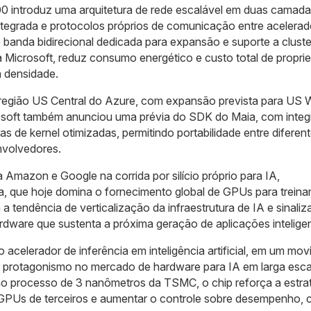
00 introduz uma arquitetura de rede escalável em duas camad
tegrada e protocolos próprios de comunicação entre acelerad
 banda bidirecional dedicada para expansão e suporte a cluste
a Microsoft, reduz consumo energético e custo total de propri
a densidade.
 região US Central do Azure, com expansão prevista para US 
crosoft também anunciou uma prévia do SDK do Maia, com inte
as de kernel otimizadas, permitindo portabilidade entre diferen
nvolvedores.
 Amazon e Google na corrida por silício próprio para IA,
a, que hoje domina o fornecimento global de GPUs para trein
a tendência de verticalização da infraestrutura de IA e sinali
rdware que sustenta a próxima geração de aplicações intelige
acelerador de inferência em inteligência artificial, em um mo
ar protagonismo no mercado de hardware para IA em larga esca
no processo de 3 nanômetros da TSMC, o chip reforça a estra
GPUs de terceiros e aumentar o controle sobre desempenho, 