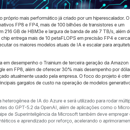
o próprio mais performático já criado por um hiperescalador. O
ativos FP8 e FP4, mais de 100 bilhões de transistores e um
m 216 GB de HBM3e e largura de banda de até 7 TB/s, além d
 chip entrega mais de 10 petaFLOPS em precisão FP4 e cerca
tar os maiores modelos atuais de IA e escalar para arquitet
era em desempenho o Trainium de terceira geração da Amazon
le em FP8, além de oferecer 30% mais desempenho por dóla
o atualmente usado pela empresa. O foco do projeto é otim
ncipais gargalos de custo na operação de modelos generativ
a heterogênea de IA do Azure e será utilizado para rodar múlti
entes do GPT-5.2 da OpenAI, além de aplicações como o Micro
uipe de Superinteligência da Microsoft também deve empregar
ntéticos e aprendizado por reforço, acelerando o aprimorame