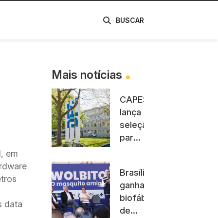
de
BUSCAR
Mais notícias
CAPES
lança
seleção
para
projetos
l, em
conjuntos
ardware
Brasília
com
tros
ganha
a
biofábrica
Alemanha
s data
de