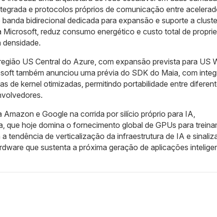
tegrada e protocolos próprios de comunicação entre acelerad
 banda bidirecional dedicada para expansão e suporte a cluste
a Microsoft, reduz consumo energético e custo total de propri
a densidade.
 região US Central do Azure, com expansão prevista para US 
crosoft também anunciou uma prévia do SDK do Maia, com inte
as de kernel otimizadas, permitindo portabilidade entre diferen
nvolvedores.
 Amazon e Google na corrida por silício próprio para IA,
a, que hoje domina o fornecimento global de GPUs para trein
a tendência de verticalização da infraestrutura de IA e sinali
rdware que sustenta a próxima geração de aplicações intelige