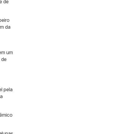
se de
beiro
lém da
tem um
a de
l pela
na
dêmico
alunas