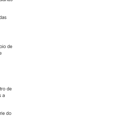
 das
oio de
e
tro de
s a
rie do