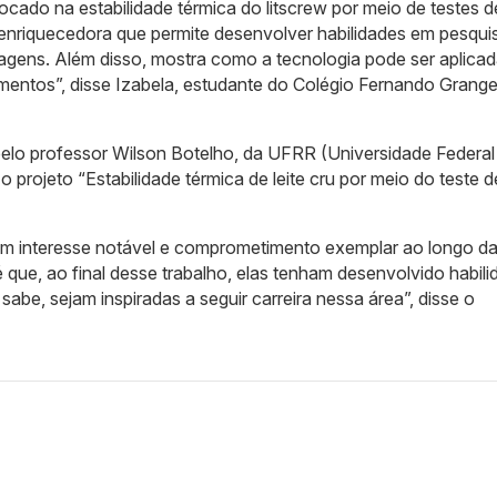
focado na estabilidade térmica do litscrew por meio de testes d
 enriquecedora que permite desenvolver habilidades em pesqui
gens. Além disso, mostra como a tecnologia pode ser aplicad
imentos”, disse Izabela, estudante do Colégio Fernando Grange
lo professor Wilson Botelho, da UFRR (Universidade Federal
projeto “Estabilidade térmica de leite cru por meio do teste d
 um interesse notável e comprometimento exemplar ao longo d
que, ao final desse trabalho, elas tenham desenvolvido habil
sabe, sejam inspiradas a seguir carreira nessa área”, disse o