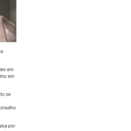
 a
tes em
nino em
to se
Conselho
isa por