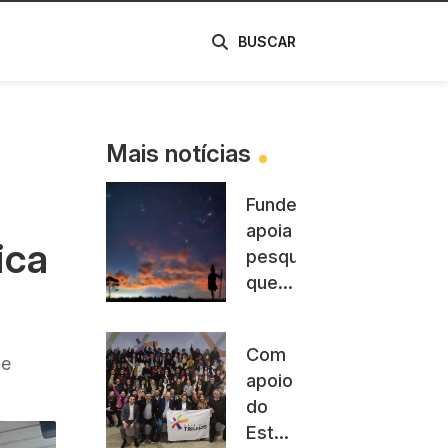
de
BUSCAR
Mais notícias
Fundect
apoia
ica
pesquisas
que
conectam
tradição
Com
e
de
apoio
ciência
do
no
Estado
Pictec