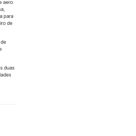
e aero
sa,
a para
iro de
 de
e
as duas
idades