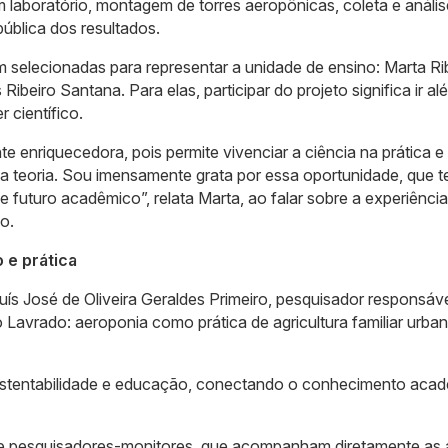
em laboratório, montagem de torres aeropônicas, coleta e análi
ública dos resultados.
m selecionadas para representar a unidade de ensino: Marta Ri
Ribeiro Santana. Para elas, participar do projeto significa ir a
r científico.
e enriquecedora, pois permite vivenciar a ciência na prática e
da teoria. Sou imensamente grata por essa oportunidade, que 
e futuro acadêmico”, relata Marta, ao falar sobre a experiênci
o.
 e prática
ís José de Oliveira Geraldes Primeiro, pesquisador responsáve
do Lavrado: aeroponia como prática de agricultura familiar urba
 sustentabilidade e educação, conectando o conhecimento aca
e pesquisadores-monitores, que acompanham diretamente as 