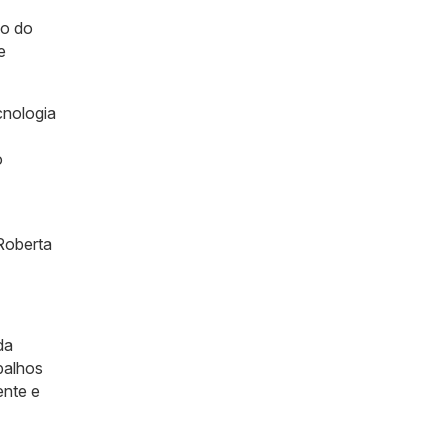
ão do
e
cnologia
o
Roberta
da
balhos
ente e