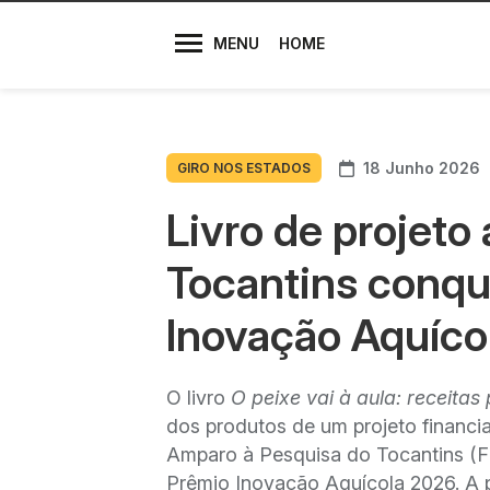
Diretores
MENU
HOME
18 Junho 2026
GIRO NOS ESTADOS
Livro de projeto
Tocantins conqui
Inovação Aquíco
O livro
O peixe vai à aula: receita
dos produtos de um projeto financ
Amparo à Pesquisa do Tocantins (Fa
Prêmio Inovação Aquícola 2026. A p