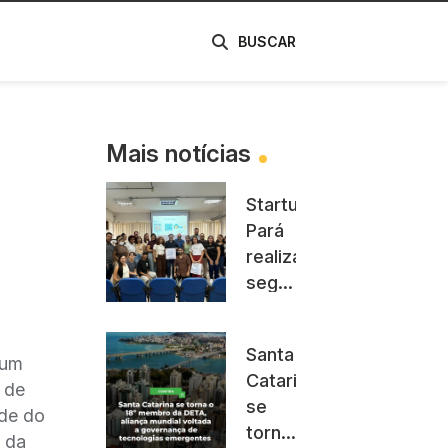
de
BUSCAR
Mais notícias
Startup
Pará
realiza
segunda
edição
da
Santa
Trilha
 um
Catarina
da
 de
se
Inovação
ade do
torna
a da