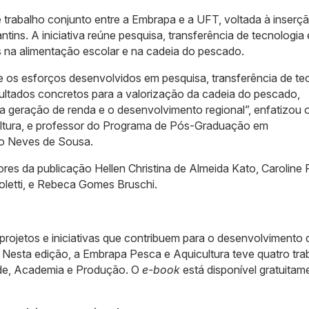
 trabalho conjunto entre a Embrapa e a UFT, voltada à inserç
ins. A iniciativa reúne pesquisa, transferência de tecnologia 
s na alimentação escolar e na cadeia do pescado.
 os esforços desenvolvidos em pesquisa, transferência de te
esultados concretos para a valorização da cadeia do pescado,
 a geração de renda e o desenvolvimento regional”, enfatizou 
ltura, e professor do Programa de Pós-Graduação em
o Neves de Sousa.
es da publicação Hellen Christina de Almeida Kato, Caroline 
ofoletti, e Rebeca Gomes Bruschi.
ojetos e iniciativas que contribuem para o desenvolvimento 
l. Nesta edição, a Embrapa Pesca e Aquicultura teve quatro tra
ade, Academia e Produção. O
e-book
está disponível gratuitam