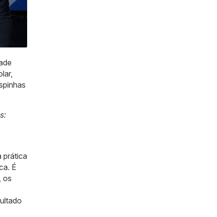
dade
lar,
spinhas
s:
 prática
ca. É
, os
ultado