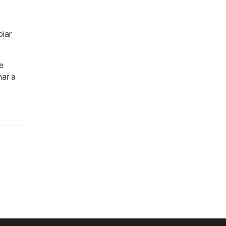
oiar
e
mar a