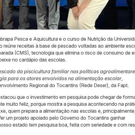
mbrapa Pesca e Aquicultura e o curso de Nutrição da Universi
o reúne receitas à base de pescado voltadas ao ambiente esco
rada (CMS), tecnologia que elimina o risco de consumo de e
 peixe no cardápio das escolas.
scado da piscicultura familiar nas políticas agroalimentare
ogia para os atores envolvidos na alimentação escolar
,
envolvimento Regional do Tocantins (Rede Deser), da Fapt.
 destacou que o investimento em pesquisa pode chegar de forma
te muito feliz, porque mostra a pesquisa acontecendo na práti
xe, quem prepara a alimentação nas escolas e, principalmente
Ver um projeto apoiado pelo Governo do Tocantins ganhar
osso estado tem pesquisa boa, feita com seriedade e com res