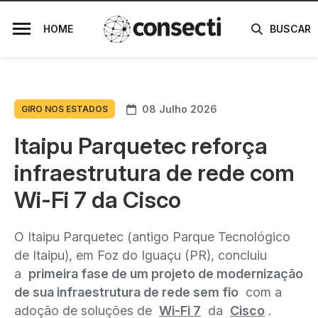
HOME
BUSCAR
08 Julho 2026
GIRO NOS ESTADOS
Itaipu Parquetec reforça
infraestrutura de rede com
Wi-Fi 7 da Cisco
O Itaipu Parquetec (antigo Parque Tecnológico
de Itaipu), em Foz do Iguaçu (PR), concluiu
a
primeira fase de um projeto de modernização
de sua infraestrutura de rede sem fio
com a
adoção de soluções de
Wi-Fi 7
da
Cisco
.