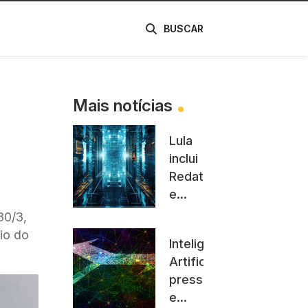
de
BUSCAR
Mais notícias
Lula
inclui
Redata
e
CADE
30/3,
como
io do
Inteligência
fiscal
Artificial
da
pressiona
economia
e
digital