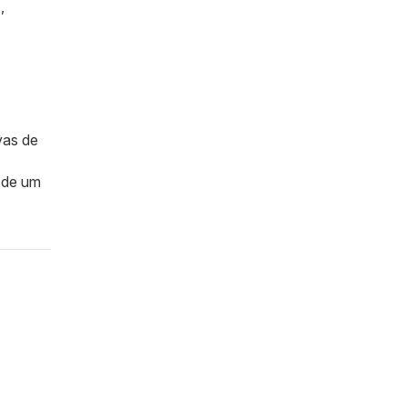
,
vas de
 de um