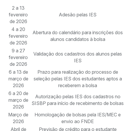
2 a 13
fevereiro
Adesão pelas IES
de 2026
4 a 20
Abertura do calendário para inscrições dos
fevereiro
alunos candidatos à bolsa
de 2026
9 a 27
Validação dos cadastros dos alunos pelas
fevereiro
IES
de 2026
6 a 13 de
Prazo para realização do processo de
março de
seleção pelas IES dos estudantes aptos a
2026
receberem a bolsa
6 a 20 de
Autorização pelas IES dos cadastros no
março de
SISBP para início de recebimento de bolsas
2026
Março de
Homologação de bolsas pela IES/MEC e
2026
envio ao FNDE
Abril de
Previsão de crédito para o estudante