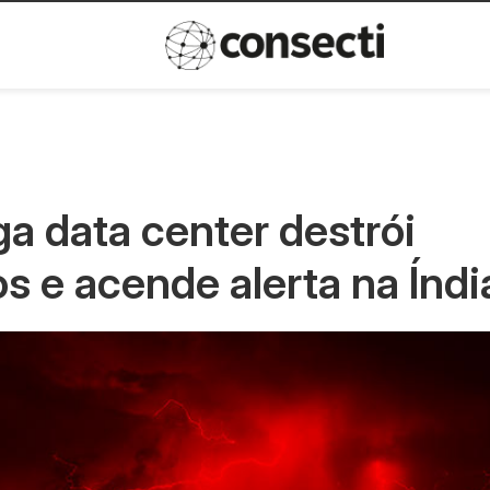
Inovação
Política de privacida
a data center destrói
 e acende alerta na Índi