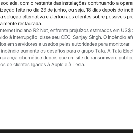
 associada, com o restante das instalações continuando a operar
ação feita no dia 23 de junho, ou seja, 18 dias depois do incê
solução alternativa e alertou aos clientes sobre possíveis p
talmente restaurada.
 internet indiano R2 Net, enfrenta prejuízos estimados em US$ 
evido à interrupção, disse seu CEO, Sanjay Singh. O incêndio a
s em servidores e usados ​​pelas autoridades para monitorar
e. O incêndio aumenta os desafios para o grupo Tata. A Tata Elec
gurança cibernética depois que um site de ransomware public
 de clientes ligados à Apple e à Tesla.