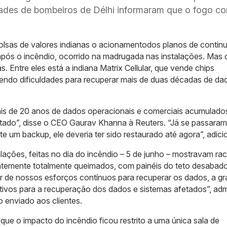
idades de bombeiros de Délhi informaram que o fogo 
sas de valores indianas o acionamentodos planos de contin
 após o incêndio, ocorrido na madrugada nas instalações. Mas c
s. Entre eles está a indiana Matrix Cellular, que vende chips
 tendo dificuldades para recuperar mais de duas décadas de da
ais de 20 anos de dados operacionais e comerciais acumulado
tado”, disse o CEO Gaurav Khanna à Reuters. “Já se passaram
e um backup, ele deveria ter sido restaurado até agora”, adici
alações, feitas no dia do incêndio – 5 de junho – mostravam ra
rentemente totalmente queimados, com painéis do teto desabad
r de nossos esforços contínuos para recuperar os dados, a gr
tivos para a recuperação dos dados e sistemas afetados”, admi
enviado aos clientes.
que o impacto do incêndio ficou restrito a uma única sala de