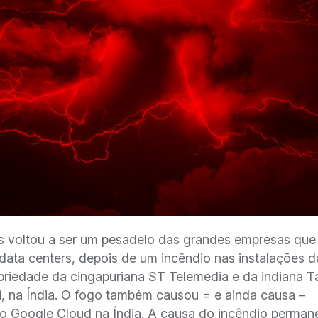
s voltou a ser um pesadelo das grandes empresas que
 data centers, depois de um incêndio nas instalações 
priedade da cingapuriana ST Telemedia e da indiana T
na Índia. O fogo também causou = e ainda causa –
do Google Cloud na Índia. A causa do incêndio perman