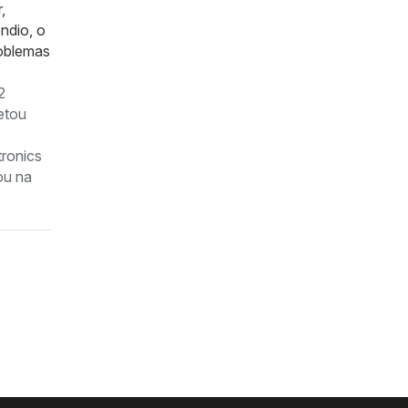
,
ndio, o
roblemas
2
fetou
tronics
ou na