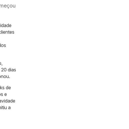
começou
uidade
lientes
dos
s,
 20 dias
onou.
cks de
os e
avidade
tiu a