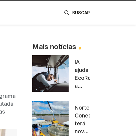
de
BUSCAR
Mais notícias
IA
ajuda
EcoRodovias
a
identificar
ograma
sinais
cutada
Norte
de
as
Conectado
fadiga
terá
de
nova
motoristas