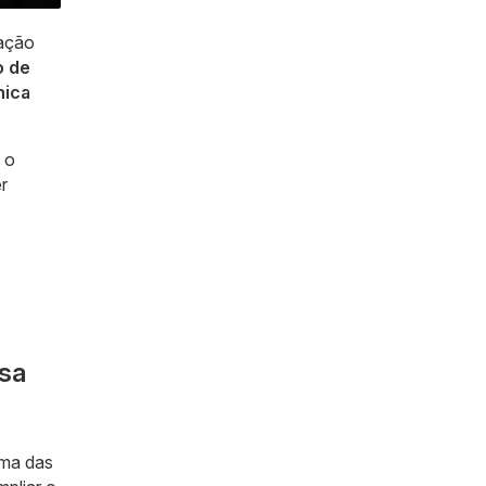
zação
o de
nica
 o
r
esa
uma das