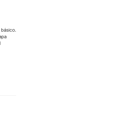
 básico.
tapa
l