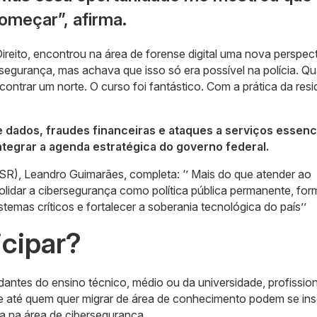
omeçar”, afirma.
reito, encontrou na área de forense digital uma nova perspec
 segurança, mas achava que isso só era possível na polícia. Q
ntrar um norte. O curso foi fantástico. Com a prática da resi
dados, fraudes financeiras e ataques a serviços essenci
ntegrar a agenda estratégica do governo federal.
ESR), Leandro Guimarães, completa: ‘’ Mais do que atender ao
idar a cibersegurança como política pública permanente, fo
stemas críticos e fortalecer a soberania tecnológica do país’’
cipar?
udantes do ensino técnico, médio ou da universidade, profissio
 e até quem quer migrar de área de conhecimento podem se ins
a na área de cibersegurança.