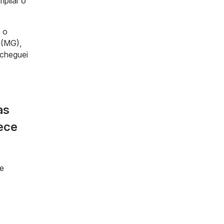
mpliar o
 o
 (MG),
 cheguei
as
lece
de