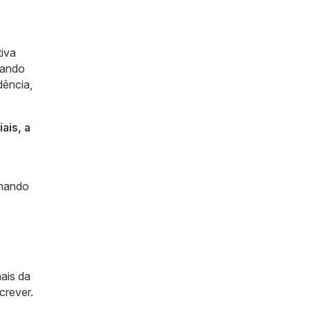
tiva
uando
dência,
ais, a
rmando
nais da
crever.