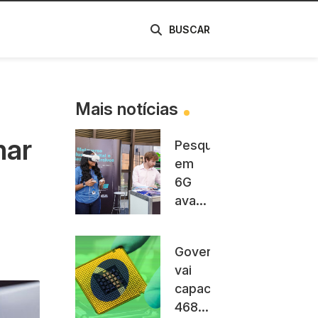
de
BUSCAR
Mais notícias
mar
Pesquisas
em
6G
avançam
em
Minas
Governo
Gerais
vai
com
capacitar
apoio
468
da