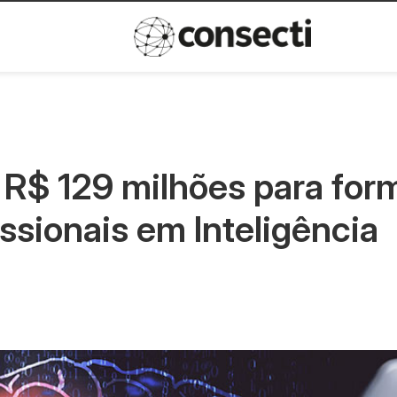
Inovação
Política de privacida
 R$ 129 milhões para for
issionais em Inteligência