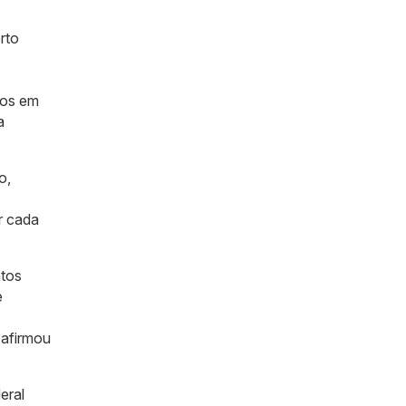
rto
nos em
a
o,
r cada
ntos
e
, afirmou
eral