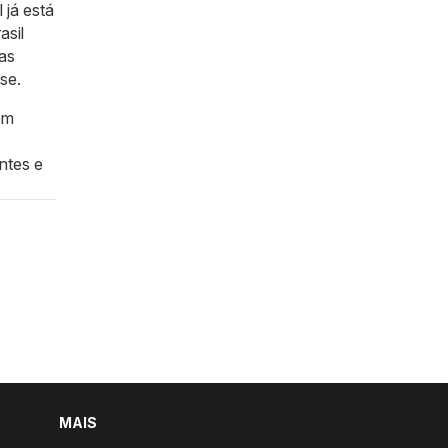
 já está
asil
 as
se.
em
entes e
MAIS