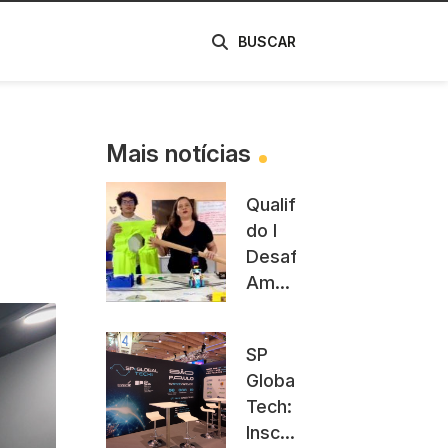
de
BUSCAR
Mais notícias
Qualificatórias
do I
Desafio
Amazônico
de
Robótica
SP
definem
Global
finalistas
Tech:
da
Inscrições
competição