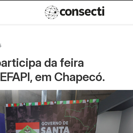
Inovação
Política de privacida
5
rticipa da feira
a EFAPI, em Chapecó.