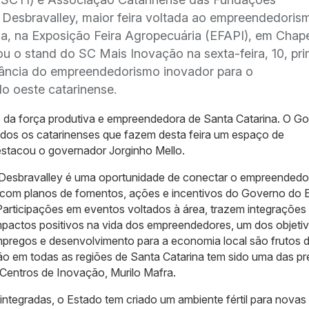
a Desbravalley, maior feira voltada ao empreendedoris
na, na Exposição Feira Agropecuária (EFAPI), em Chap
u o stand do SC Mais Inovação na sexta-feira, 10, pri
tância do empreendedorismo inovador para o
 oeste catarinense.
o da força produtiva e empreendedora de Santa Catarina. O G
odos os catarinenses que fazem desta feira um espaço de
estacou o governador Jorginho Mello.
 Desbravalley é uma oportunidade de conectar o empreendedo
e com planos de fomentos, ações e incentivos do Governo do 
Participações em eventos voltados à área, trazem integrações
impactos positivos na vida dos empreendedores, um dos objeti
mpregos e desenvolvimento para a economia local são frutos 
o em todas as regiões de Santa Catarina tem sido uma das p
 Centros de Inovação, Murilo Mafra.
tegradas, o Estado tem criado um ambiente fértil para novas 