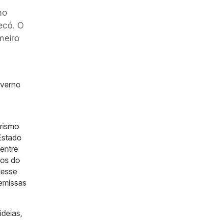
mo
ecó. O
meiro
overno
rismo
Estado
 entre
vos do
desse
remissas
ideias,