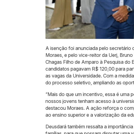
A isenção foi anunciada pelo secretário
Moraes, e pelo vice-reitor da Uerj, Bruno
Chagas Filho de Amparo à Pesquisa do Est
candidatos pagavam R$ 120,00 para part
as vagas da Universidade. Com a medida, 
do processo seletivo, ampliando as oport
“Mais do que um incentivo, essa é uma po
nossos jovens tenham acesso à universi
destacou Moraes. A ação reforça o co
ao ensino superior e a valorização da e
Deusdará também ressalta a importância d
famílias, para que possam disputar uma v