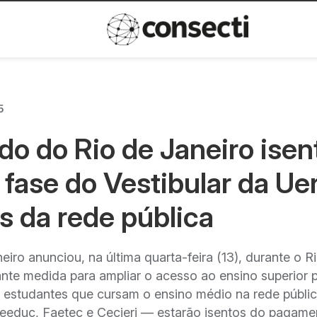
Inovação
Política de privacida
5
o do Rio de Janeiro isen
fase do Vestibular da Uer
os da rede pública
ro anunciou, na última quarta-feira (13), durante o R
te medida para ampliar o acesso ao ensino superior p
il estudantes que cursam o ensino médio na rede públi
Seeduc, Faetec e Cecierj — estarão isentos do pagame