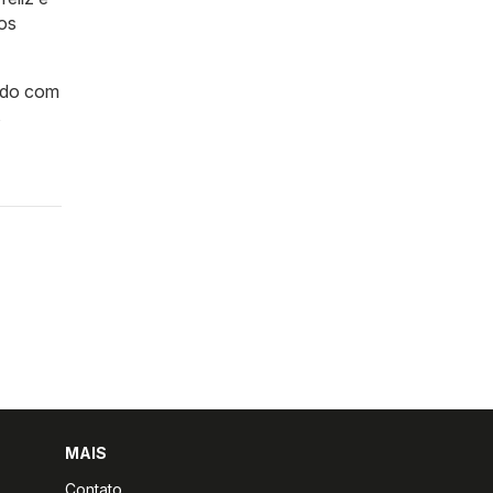
ios
ordo com
s
MAIS
Contato