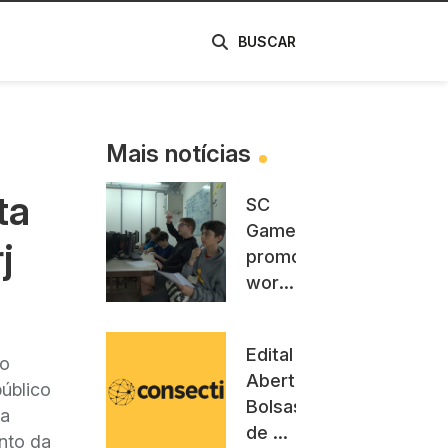
de
BUSCAR
Mais notícias
ta
SC
Games
j
promove
workshop
e
capacita
Edital
jovens
io
Aberto:
para
úblico
Bolsas
o
ca
de 3
mercado
nto da