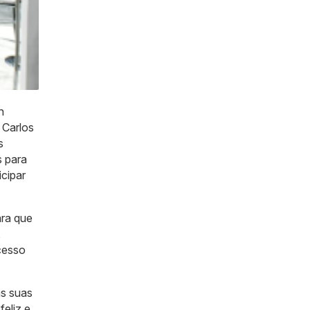
n
 Carlos
s
s para
icipar
ara que
,
cesso
às suas
feliz e