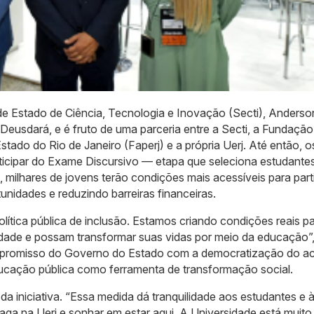
 de Estado de Ciência, Tecnologia e Inovação (Secti), Anderso
 Deusdará, e é fruto de uma parceria entre a Secti, a Fundação
ado do Rio de Janeiro (Faperj) e a própria Uerj. Até então, o
icipar do Exame Discursivo — etapa que seleciona estudante
milhares de jovens terão condições mais acessíveis para part
unidades e reduzindo barreiras financeiras.
lítica pública de inclusão. Estamos criando condições reais p
dade e possam transformar suas vidas por meio da educação”
mpromisso do Governo do Estado com a democratização do a
ducação pública como ferramenta de transformação social.
a iniciativa. “Essa medida dá tranquilidade aos estudantes e 
aga na Uerj e sonhar em estar aqui. A Universidade está muito 