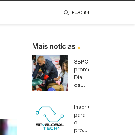
de
BUSCAR
Mais notícias
SBPC
promoveu
Dia
da
Família
na
Inscrições
Ciência
para
neste
o
sábado
programa