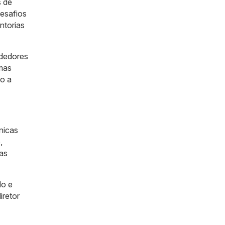
s de
desafios
ntorias
ndedores
emas
do a
nicas
,
as
do e
iretor