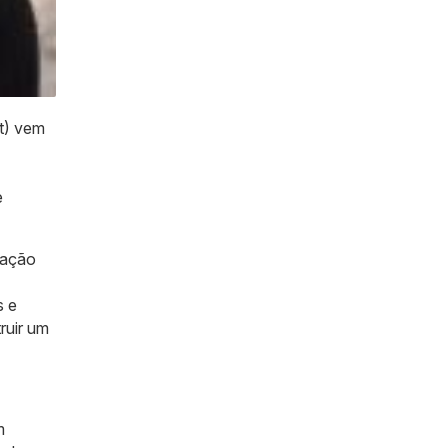
et) vem
e
mação
s e
ruir um
m