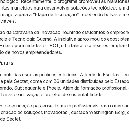
 tecnológico. Recentemente, o programa promoveu as Maratona
entes municípios para desenvolver soluções tecnológicas em 
am agora para a “Etapa de Incubação”, recebendo bolsas e me
viáveis.
ição da Caravana da Inovação, reunindo estudantes e empree
ncia e Tecnologia Guamá. A iniciativa aproximou os ecossist
s – das oportunidades do PCT, e fortaleceu conexões, amplian
ção de novos empreendedores.
futuro
 aula das escolas públicas estaduais. A Rede de Escolas Téc
pela Sectet, conta com 36 unidades distribuídas pelo Estado
grado, Subsequente e Proeja. Além da formação profissional, 
eiras de inovação e projetos de sustentabilidade.
ico na educação paraense: formam profissionais para o merca
criação de soluções inovadoras”, destaca Washington Berg, d
da Sectet.