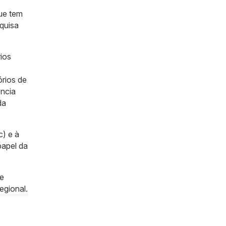
T
que tem
quisa
rios
rios de
ência
da
) e à
papel da
de
egional.