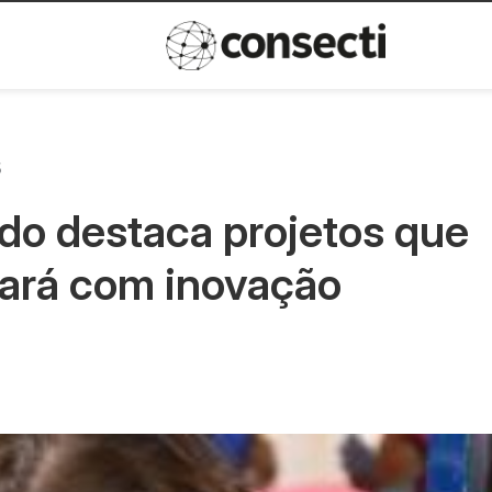
Inovação
Política de privacida
5
do destaca projetos que
ará com inovação