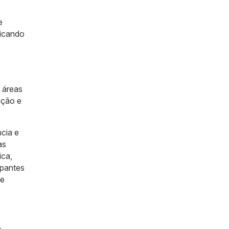
e
ficando
 áreas
ação e
cia e
as
ica,
ipantes
de