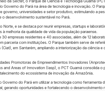
 meio da Sectet, o Parque de Ciência e Tecnologia Guamá (PC
s do Governo do Pará na área de tecnologia e inovação. O Par
 governo, universidades e setor produtivo, estimulando a pes
e o desenvolvimento sustentável no Pará.
o Norte, e se destaca por reunir empresas, startups e laborató
s à melhoria da qualidade de vida da população paraense.
 30 empresas residentes e 40 associadas, além de 12 laborató
m parceria com instituições. O Parque também serve de refer
(Ciat), em Santarém, ampliando a interiorização da ciência e 
tidades Promotoras de Empreendimentos Inovadores (Anprotec
rks and Areas of Innovation (Iasp), o PCT Guamá consolida o 
ortalecimento do ecossistema de inovação da Amazônia.
o Governo do Pará em utilizar a tecnologia como ferramenta 
al, gerando oportunidades e fortalecendo o desenvolvimento r