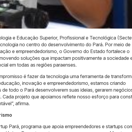
ologia e Educação Superior, Profissional e Tecnológica (Sect
ecnologia no centro do desenvolvimento do Pará. Por meio de
cação e empreendedorismo, o Governo do Estado fortalece o
romovendo soluções que impactam positivamente a sociedade 
cial em todas as regiões paraenses.
 compromisso é fazer da tecnologia uma ferramenta de transfor
em educação, inovação e empreendedorismo, estamos criando
os de todo o Pará desenvolverem suas ideias, gerarem negócio
l. Cada projeto que apoiamos reflete nosso esforço para const
tável”, afirma.
rismo
artup Pará, programa que apoia empreendedores e startups co