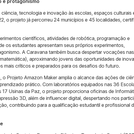
o e protagonismo
ciência, tecnologia e inovação às escolas, espaços culturais 
 o projeto já percorreu 24 municípios e 45 localidades, certi
xperimentos científicos, atividades de robótica, programação e
onde os estudantes apresentam seus próprios experimentos,
rotagonismo. A Caravana também busca despertar vocações nas
e matemática), aproximando jovens das oportunidades de inov
 mais críticos e preparados para os desafios do futuro.
, o Projeto Amazon Maker amplia o alcance das ações de ciên
aprendizado prático. Com laboratórios equipados nas 36 Escol
17 Usinas da Paz, o projeto proporciona oficinas de Informát
ressão 3D, além de influencer digital, despertando nos partic
o, contribuindo para a qualificação estudantil e profissional 
te