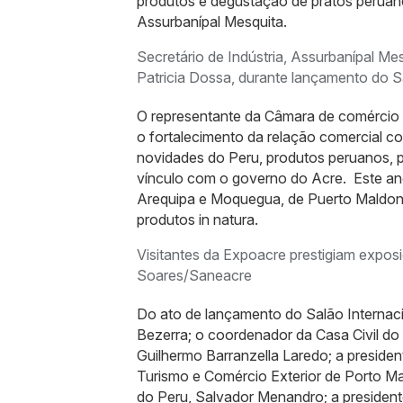
produtos e degustação de pratos peruanos
Assurbanípal Mesquita.
Secretário de Indústria, Assurbanípal Me
Patricia Dossa, durante lançamento do 
O representante da Câmara de comércio do
o fortalecimento da relação comercial co
novidades do Peru, produtos peruanos, 
vínculo com o governo do Acre. Este ano
Arequipa e Moquegua, de Puerto Maldona
produtos in natura.
Visitantes da Expoacre prestigiam expos
Soares/Saneacre
Do ato de lançamento do Salão Internaci
Bezerra; o coordenador da Casa Civil do
Guilhermo Barranzella Laredo; a presiden
Turismo e Comércio Exterior de Porto Ma
do Peru, Salvador Menandro; a president