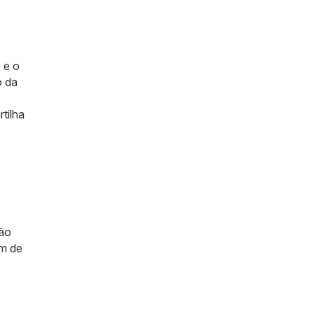
 e o
o da
tilha
ção
ém de