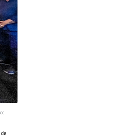
o:
 de