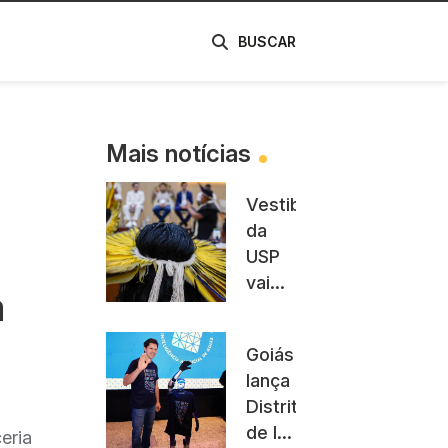
de
BUSCAR
Mais notícias
Vestibular
da
USP
vai
a
cobrar
obras
Goiás
indígenas
lança
e
Distrito
quadrinhos
de IA
eria