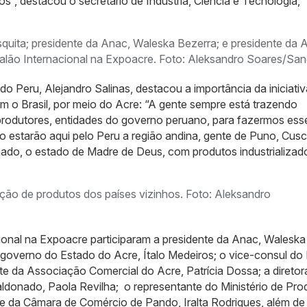
”, destacou o secretário de Indústria, Ciência e Tecnologia,
squita; presidente da Anac, Waleska Bezerra; e presidente da A
Salão Internacional na Expoacre. Foto: Aleksandro Soares/Sa
 Peru, Alejandro Salinas, destacou a importância da iniciativ
m o Brasil, por meio do Acre: “A gente sempre está trazendo
produtores, entidades do governo peruano, para fazermos ess
 estarão aqui pelo Peru a região andina, gente de Puno, Cusc
do, o estado de Madre de Deus, com produtos industrializad
ição de produtos dos países vizinhos. Foto: Aleksandro
onal na Expoacre participaram a presidente da Anac, Waleska
 governo do Estado do Acre, Ítalo Medeiros; o vice-consul do 
te da Associação Comercial do Acre, Patrícia Dossa; a diretor
ldonado, Paola Revilha; o representante do Ministério de Pr
e da Câmara de Comércio de Pando, Iralta Rodrigues, além de