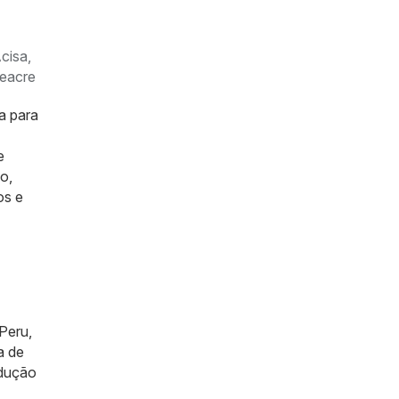
cisa,
neacre
a para
e
o,
os e
Peru,
a de
odução