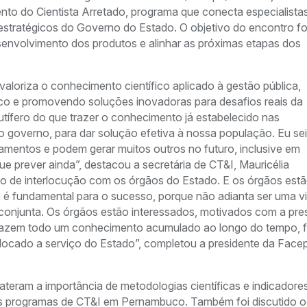
nto do Cientista Arretado, programa que conecta especialista
 estratégicos do Governo do Estado. O objetivo do encontro fo
senvolvimento dos produtos e alinhar as próximas etapas dos
 valoriza o conhecimento científico aplicado à gestão pública,
ico e promovendo soluções inovadoras para desafios reais da
ífero do que trazer o conhecimento já estabelecido nas
o governo, para dar solução efetiva à nossa população. Eu se
amentos e podem gerar muitos outros no futuro, inclusive em
 prever ainda”, destacou a secretária de CT&I, Mauricélia
ipo de interlocução com os órgãos do Estado. E os órgãos estã
sso é fundamental para o sucesso, porque não adianta ser uma v
conjunta. Os órgãos estão interessados, motivados com a pr
s trazem todo um conhecimento acumulado ao longo do tempo, f
locado a serviço do Estado”, completou a presidente da Face
ateram a importância de metodologias científicas e indicadore
os programas de CT&I em Pernambuco. Também foi discutido o