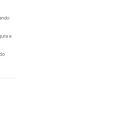
cando
gura e
 do