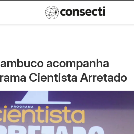
Inovação
Política de privacida
rnambuco acompanha
rama Cientista Arretado