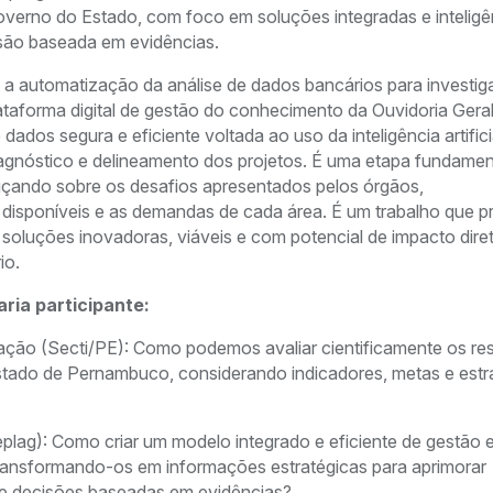
verno do Estado, com foco em soluções integradas e inteligê
cisão baseada em evidências.
 a automatização da análise de dados bancários para investi
ataforma digital de gestão do conhecimento da Ouvidoria Gera
dos segura e eficiente voltada ao uso da inteligência artifici
agnóstico e delineamento dos projetos. É uma etapa fundamen
ruçando sobre os desafios apresentados pelos órgãos,
isponíveis e as demandas de cada área. É um trabalho que 
soluções inovadoras, viáveis e com potencial de impacto dire
io.
ria participante:
vação (Secti/PE): Como podemos avaliar cientificamente os re
tado de Pernambuco, considerando indicadores, metas e estra
plag): Como criar um modelo integrado e eficiente de gestão e
ansformando-os em informações estratégicas para aprimorar
 de decisões baseadas em evidências?