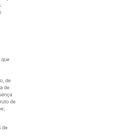
s
i
i que
o, de
ia de
esença
ruto de
pe,
s de