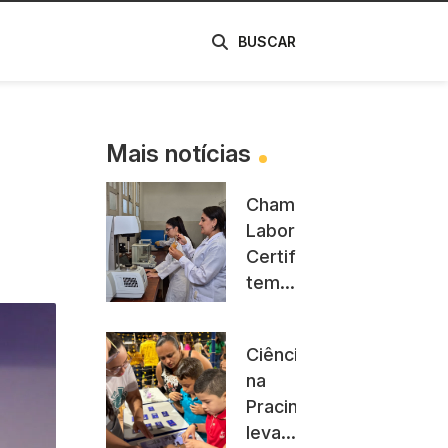
de
BUSCAR
Mais notícias
Chamada
Laboratórios
Certificadores
tem
prazo
de
Ciência
divulgação
na
dos
Pracinha
resultados
leva
adiado