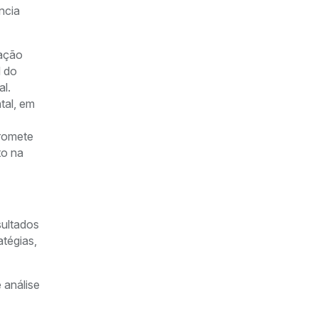
ncia
gação
l do
al.
tal, em
promete
to na
sultados
tégias,
 análise