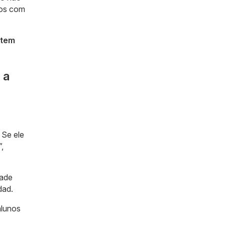
mos com
 tem
 a
 Se ele
,
dade
dad.
alunos