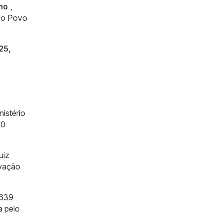
no
,
 do Povo
25,
istério
50
uiz
ovação
.639
a pelo