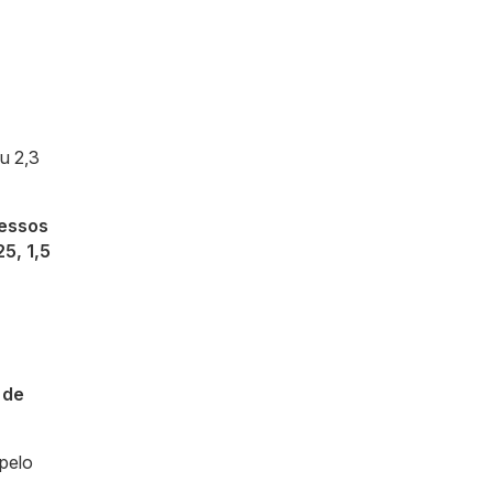
u 2,3
cessos
5, 1,5
 de
 pelo