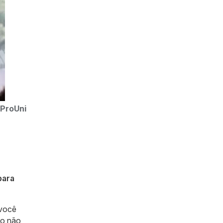
 ProUni
para
 você
mo não