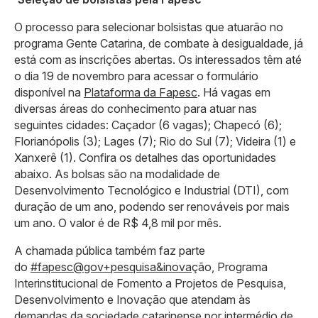
O processo para selecionar bolsistas que atuarão no
programa Gente Catarina, de combate à desigualdade, já
está com as inscrições abertas. Os interessados têm até
o dia 19 de novembro para acessar o formulário
disponível na
Plataforma da Fapesc
. Há vagas em
diversas áreas do conhecimento para atuar nas
seguintes cidades: Caçador (6 vagas); Chapecó (6);
Florianópolis (3); Lages (7); Rio do Sul (7); Videira (1) e
Xanxerê (1). Confira os detalhes das oportunidades
abaixo. As bolsas são na modalidade de
Desenvolvimento Tecnológico e Industrial (DTI), com
duração de um ano, podendo ser renováveis por mais
um ano. O valor é de R$ 4,8 mil por mês.
A chamada pública também faz parte
do
#fapesc@gov+pesquisa&inova
ção, Programa
Interinstitucional de Fomento a Projetos de Pesquisa,
Desenvolvimento e Inovação que atendam às
demandas da sociedade catarinense por intermédio de