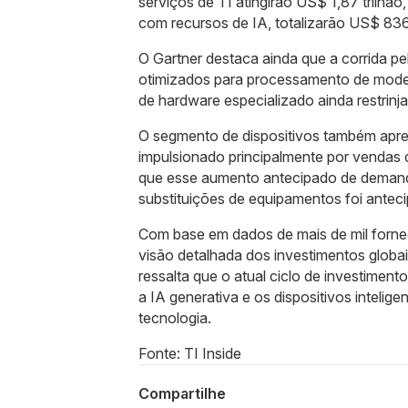
serviços de TI atingirão US$ 1,87 trilhã
com recursos de IA, totalizarão US$ 836
O Gartner destaca ainda que a corrida pe
otimizados para processamento de model
de hardware especializado ainda restrinj
O segmento de dispositivos também apr
impulsionado principalmente por vendas
que esse aumento antecipado de demand
substituições de equipamentos foi antec
Com base em dados de mais de mil fornec
visão detalhada dos investimentos globa
ressalta que o atual ciclo de investiment
a IA generativa e os dispositivos inte
tecnologia.
Fonte: TI Inside
Compartilhe