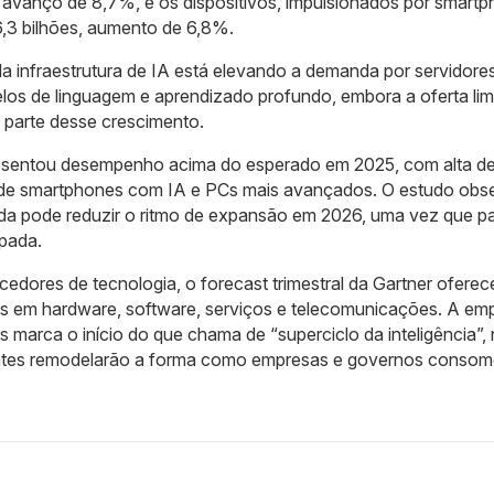
o, avanço de 8,7%, e os dispositivos, impulsionados por smart
,3 bilhões, aumento de 6,8%.
la infraestrutura de IA está elevando a demanda por servidore
os de linguagem e aprendizado profundo, embora a oferta lim
a parte desse crescimento.
esentou desempenho acima do esperado em 2025, com alta d
 de smartphones com IA e PCs mais avançados. O estudo obs
a pode reduzir o ritmo de expansão em 2026, uma vez que pa
ipada.
edores de tecnologia, o forecast trimestral da Gartner ofere
is em hardware, software, serviços e telecomunicações. A em
os marca o início do que chama de “superciclo da inteligência”,
ligentes remodelarão a forma como empresas e governos conso