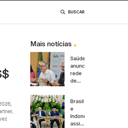
de
BUSCAR
Mais notícias
Saúde
anuncia
S$
rede
de
hospitais
e
Brasil
serviços
2026,
e
inteligentes
rtner,
Indonésia
no
vez
assinam
SUS