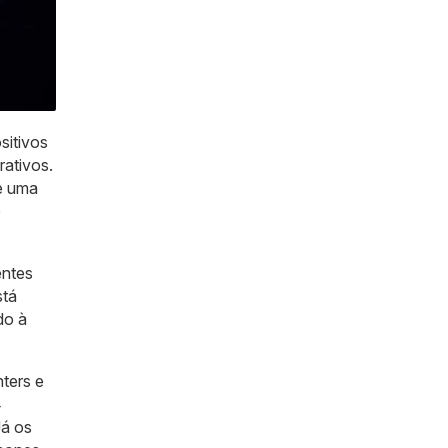
sitivos
rativos.
e uma
e
entes
stá
do à
ters e
4
Já os