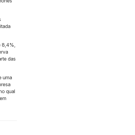
phones
s
itada
e 8,4%,
erva
rte das
ce uma
presa
 no qual
mem