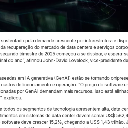
ustentado pela demanda crescente por infraestrutura e dispo
além da recuperação do mercado de data centers e serviços corpo
segundo trimestre de 2025 começou a se dissipar, e espera-s
inal do ano”, afirmou John-David Lovelock, vice-presidente d
aseadas em IA generativa (GenAI) estão se tornando onipres
 custos de licenciamento e operação. “O preço do software e
ionadas por GenAI demandam mais recursos. Isso está alinha
, explicou.
ra todos os segmentos de tecnologia apresentem alta, data cen
estimentos em sistemas de data center devem somar US$ 582,
e software deve crescer 15,2%, chegando a US$ 1,43 trilhão. 