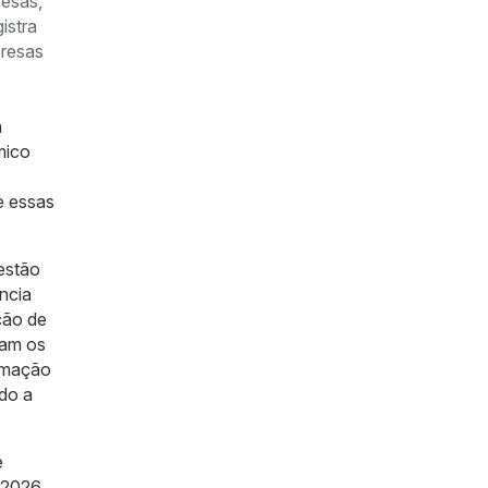
resas,
istra
presas
a
mico
e essas
 estão
ncia
ção de
iam os
omação
ndo a
e
 2026,