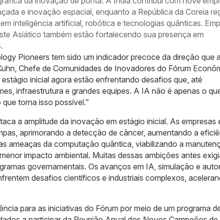
ráfica da inovação de ponta. A Índia contribui com nove emp
çada e inovação espacial, enquanto a República da Coreia reg
 inteligência artificial, robótica e tecnologias quânticas. Em
este Asiático também estão fortalecendo sua presença em
.
ogy Pioneers tem sido um indicador precoce da direção que 
a Kuhn, Chefe de Comunidades de Inovadores do Fórum Econô
stágio inicial agora estão enfrentando desafios que, até
s, infraestrutura e grandes equipes. A IA não é apenas o qu
que torna isso possível.”
staca a amplitude da inovação em estágio inicial. As empresas
mpas, aprimorando a detecção de câncer, aumentando a eficiê
uras ameaças da computação quântica, viabilizando a manuten
de menor impacto ambiental. Muitas dessas ambições antes exig
ogramas governamentais. Os avanços em IA, simulação e aut
rentem desafios científicos e industriais complexos, acelera
ência para as iniciativas do Fórum por meio de um programa d
dados a participar da Reunião Anual dos Novos Campeões de