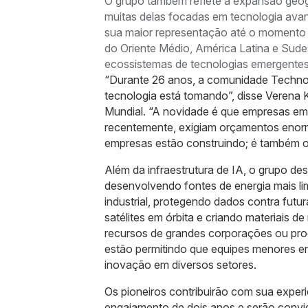
O grupo também reflete a expansão geog
muitas delas focadas em tecnologia avan
sua maior representação até o momento em
do Oriente Médio, América Latina e Sud
ecossistemas de tecnologias emergentes
“Durante 26 anos, a comunidade Technol
tecnologia está tomando”, disse Veren
Mundial. “A novidade é que empresas em e
recentemente, exigiam orçamentos enorme
empresas estão construindo; é também o 
Além da infraestrutura de IA, o grupo de
desenvolvendo fontes de energia mais li
industrial, protegendo dados contra fut
satélites em órbita e criando materiais 
recursos de grandes corporações ou pr
estão permitindo que equipes menores enf
inovação em diversos setores.
Os pioneiros contribuirão com sua experi
engajamento de dois anos e serão convi