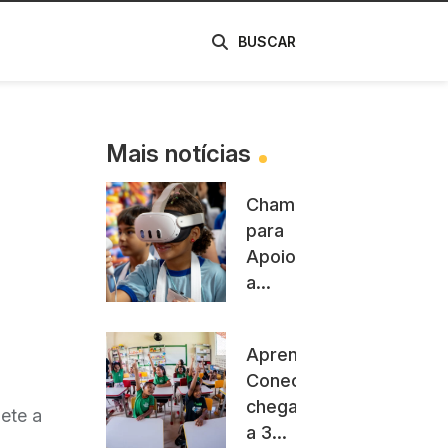
de
BUSCAR
Mais notícias
Chamada
para
Apoio
a
Eventos
de
Aprender
Empreendedorismo
Conectado
e
chega
Inovação
lete a
a 3
divulga