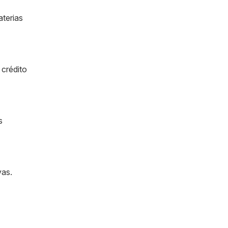
aterias
 crédito
s
vas.