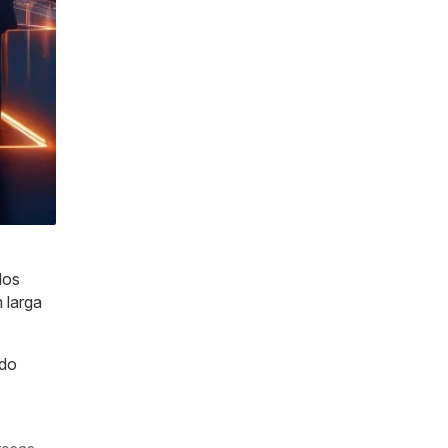
dos
 larga
ndo