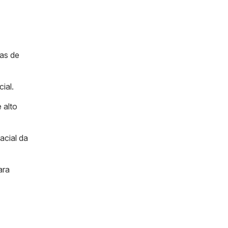
mas de
ial.
 alto
acial da
ara