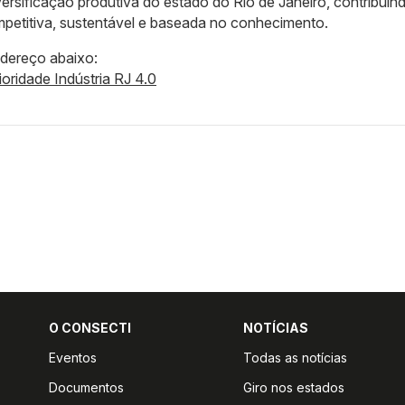
iversificação produtiva do estado do Rio de Janeiro, contribuin
etitiva, sustentável e baseada no conhecimento.
ndereço abaixo:
ridade Indústria RJ 4.0
O CONSECTI
NOTÍCIAS
Eventos
Todas as notícias
Documentos
Giro nos estados