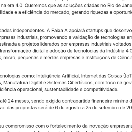
s na era 4.0. Queremos que as soluções criadas no Rio de Jane
ilidade e a eficiência do mercado, gerando riquezas e oportun
idades independentes. A Faixa A apoiará startups que desenv
presas industriais, promovendo a validação de tecnologias e
estinada a projetos liderados por empresas industriais voltados
ransformação digital e adoção de tecnologias da Indústria 4.0
, micro, pequenas e médias empresas e Instituições de Ciênci
cnologias como: Inteligência Artificial, Internet das Coisas (IoT
Manufatura Digital e Sistemas Ciberfísicos, com foco na ger
ciência operacional, sustentabilidade e competitividade.
até 24 meses, sendo exigida contrapartida financeira mínima
são das propostas será de 6 de agosto a 25 de setembro de 2
seu compromisso com o fortalecimento da inovação empresaria