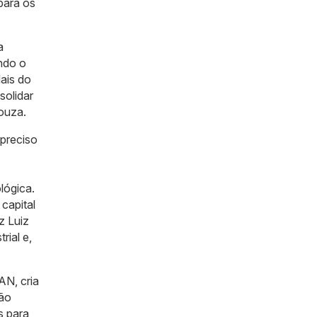
para os
a
ndo o
ais do
solidar
ouza.
 preciso
lógica.
capital
z Luiz
ial e,
AN, cria
ção
s para