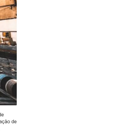
de
ração de
,