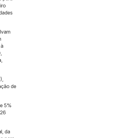
iro
idades
olvam
m
 à
,
a,
),
ação de
 de 5%
026
l, da