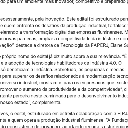
ndo para um ambiente mais inovador, competitivo e preparado 
essariamente, pela inovação. Este edital foi estruturado par
 quem enfrenta os desafios da produção industrial, fortalece
lerando a transformação digital das empresas fluminenses. M
r novas parcerias, ampliar a competitividade da indústria e con
vação”, destaca a diretora de Tecnologia da FAPERJ, Elaine S
próprio nome do edital já diz muito sobre a sua relevância. “É
al e a adoção de tecnologias habilitadoras da Indústria 4.0. O
 só beneficiam a Indústria. Sobretudo, as pequenas e médias
 para superar os desafios relacionados à modernização tecno
universo industrial, mostramos para os empresários que existe 
promover o aumento da produtividade e da competitividade”, di
ante parceira nesta caminhada para o desenvolvimento industr
nosso estado”, complementa.
ves, o edital, estruturado em estreita colaboração com a FIRJ
nta e quem opera a produção industrial fluminense. “A Funda
 do ecossistema de inovação, aportando recursos estratégico