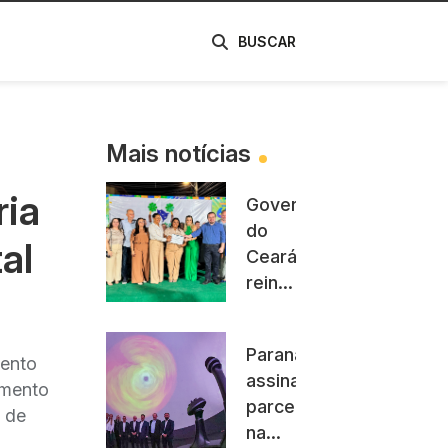
de
BUSCAR
Mais notícias
ria
Governo
do
al
Ceará
reinaugura
CVT
Tabuleiro
Paraná
do
mento
assina
Norte
imento
parceria
e
o de
na
amplia