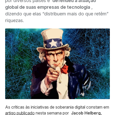
por diversos países e
defendeu a atuação
global de suas empresas de tecnologia
,
dizendo que elas “distribuem mais do que retêm”
riquezas.
As críticas às iniciativas de soberania digital constam em
artigo publicado
nesta semana por
Jacob Helberg,