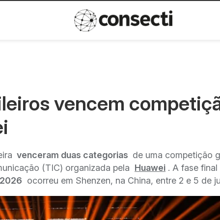
Inovação
Política de privacida
ileiros vencem competiç
i
eira
venceram duas categorias
de uma competição g
unicação (TIC) organizada pela
Huawei
. A fase final
-2026
ocorreu em Shenzen, na China, entre 2 e 5 de j