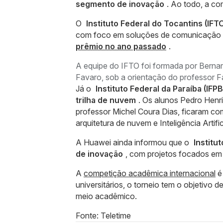
segmento de inovação
. Ao todo, a co
O
Instituto Federal do Tocantins (IF
com foco em soluções de comunicação e i
prêmio no ano passado
.
A equipe do IFTO foi formada por Bernar
Favaro, sob a orientação do professor 
Já o
Instituto Federal da Paraíba (IF
trilha de nuvem
. Os alunos Pedro Henr
professor Michel Coura Dias, ficaram co
arquitetura de nuvem e Inteligência Artific
A Huawei ainda informou que o
Institu
de inovação
, com projetos focados em 
A
competição acadêmica internacional
é
universitários, o torneio tem o objetivo 
meio acadêmico.
Fonte: Teletime