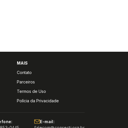
MAIS
Contato
Parceiros
Termos de Uso
Polícia da Privacidade
efone:
E-mail:
9853-0445
falecom@consecti.org.br