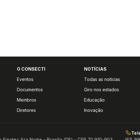
O CONSECTI
NOTÍCIAS
Eventos
Todas as notícias
Documentos
Giro nos estados
Membros
Educação
Diretores
Inovação
Tel
o Finatec Asa Norte – Brasília (DF) - CEP 70.910-903
(61) 9