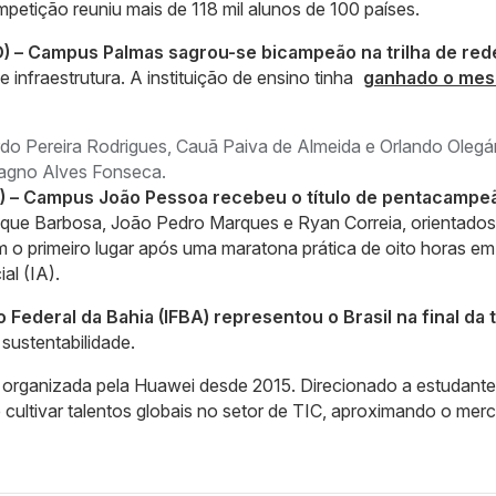
mpetição reuniu mais de 118 mil alunos de 100 países.
TO) – Campus Palmas sagrou-se bicampeão na trilha de red
nfraestrutura. A instituição de ensino tinha
ganhado o me
do Pereira Rodrigues, Cauã Paiva de Almeida e Orlando Olegá
Fagno Alves Fonseca.
PB) – Campus João Pessoa recebeu o título de pentacampe
ique Barbosa, João Pedro Marques e Ryan Correia, orientados
m o primeiro lugar após uma maratona prática de oito horas em
ial (IA).
to Federal da Bahia (IFBA) representou o Brasil na final da t
sustentabilidade.
 organizada pela Huawei desde 2015. Direcionado a estudant
de cultivar talentos globais no setor de TIC, aproximando o mer