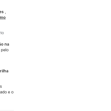
es
,
smo
rio
ão na
 pelo
rilha
es
cado e o