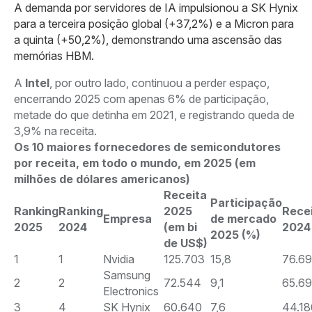
A demanda por servidores de IA impulsionou a SK Hynix
para a terceira posição global (+37,2%) e a Micron para
a quinta (+50,2%), demonstrando uma ascensão das
memórias HBM.
A
Intel
, por outro lado, continuou a perder espaço,
encerrando 2025 com apenas 6% de participação,
metade do que detinha em 2021, e registrando queda de
3,9% na receita.
Os 10 maiores fornecedores de semicondutores
por receita, em todo o mundo, em 2025 (em
milhões de dólares americanos)
Receita
Participação
Ranking
Ranking
2025
Rece
Empresa
de mercado
2025
2024
(em bi
2024
2025 (%)
de US$)
1
1
Nvidia
125.703
15,8
76.6
Samsung
2
2
72.544
9,1
65.6
Electronics
3
4
SK Hynix
60.640
7,6
44.18