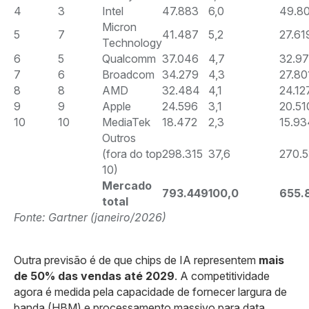
4
3
Intel
47.883
6,0
49.8
Micron
5
7
41.487
5,2
27.61
Technology
6
5
Qualcomm
37.046
4,7
32.9
7
6
Broadcom
34.279
4,3
27.80
8
8
AMD
32.484
4,1
24.12
9
9
Apple
24.596
3,1
20.51
10
10
MediaTek
18.472
2,3
15.93
Outros
(fora do top
298.315
37,6
270.
10)
Mercado
793.449
100,0
655.
total
Fonte: Gartner (janeiro/2026)
Outra previsão é de que chips de IA representem
mais
de 50% das vendas até 2029
. A competitividade
agora é medida pela capacidade de fornecer largura de
banda (HBM) e processamento massivo para data