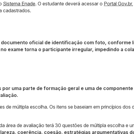
no
Sistema Enade
. O estudante deverá acessar o
Portal Gov.br
a cadastrados.
 documento oficial de identificação com foto, conforme l
a no exame torna o participante irregular, impedindo a col
 por uma parte de formação geral e uma de componente
aliação.
s de múltipla escolha. Os itens se baseiam em princípios dos d
a área de avaliação terá 30 questões de múltipla escolha e 
clareza, coerência, coesão, estratégias argumentativas d