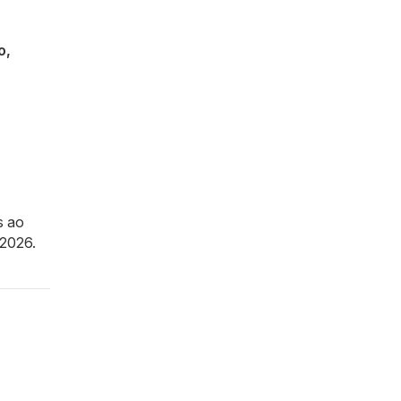
o,
s ao
 2026.