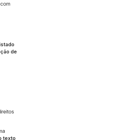
, com
istado
ação de
ireitos
uma
o texto