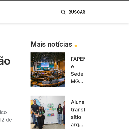
de
BUSCAR
Mais notícias
ão
FAPEMIG
e
Sede-
MG
divulgam
resultado
Alunas
parcial
transformam
de
ico
sítio
chamada
12 de
arqueológico
para