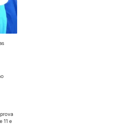
as
ão
 prova
e 11 e